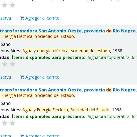
eserva
Agregar al carrito
 transformadora San Antonio Oeste, provincia
de
Río Negro
y
Energía
Eléctrica,
Sociedad
de
l
Estado
.
spañol
enos Aires:
Agua
y
energía
eléctrica,
sociedad
de
l
estado
, 1988
lidad:
Ítems disponibles para préstamo:
Signatura topográfica:
62
eserva
Agregar al carrito
 transformadora San Antonio Oeste, provincia
de
Río Negro
y
Energía
Eléctrica,
Sociedad
de
l
Estado
.
spañol
enos Aires:
Agua
y
Energía
Eléctrica,
Sociedad
de
l
Estado
, 1998
lidad:
Ítems disponibles para préstamo:
Signatura topográfica:
62
eserva
Agregar al carrito