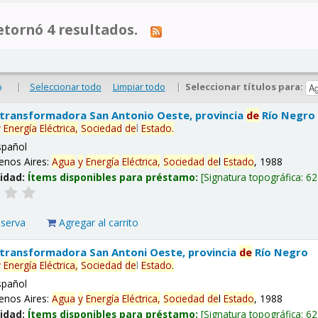
tornó 4 resultados.
|
Seleccionar todo
Limpiar todo
|
Seleccionar títulos para:
o
 transformadora San Antonio Oeste, provincia
de
Río Negro
y
Energía
Eléctrica,
Sociedad
de
l
Estado
.
spañol
enos Aires:
Agua
y
Energía
Eléctrica,
Sociedad
de
l
Estado
, 1988
lidad:
Ítems disponibles para préstamo:
Signatura topográfica:
62
eserva
Agregar al carrito
 transformadora San Antoni Oeste, provincia
de
Río Negro
y
Energía
Eléctrica,
Sociedad
de
l
Estado
.
spañol
enos Aires:
Agua
y
Energía
Eléctrica,
Sociedad
de
l
Estado
, 1988
lidad:
Ítems disponibles para préstamo:
Signatura topográfica:
62