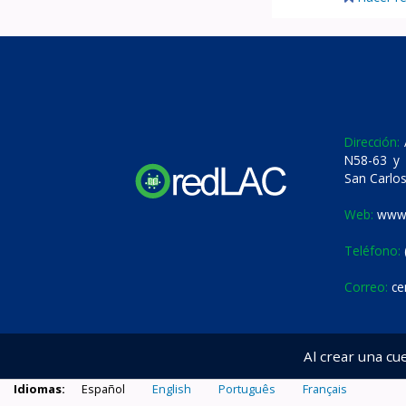
Dirección:
A
N58-63 y 
San Carlos
Web:
www.
Teléfono:
Correo:
ce
Al crear una cu
Idiomas:
Español
English
Português
Français