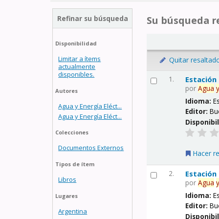
Refinar su búsqueda
Su búsqueda re
Disponibilidad
Limitar a ítems
Quitar resaltad
actualmente
disponibles.
1.
Estación
por
Agua
Autores
Idioma:
E
Agua y Energía Eléct...
Editor:
Bu
Agua y Energía Eléct...
Disponibi
Colecciones
Documentos Externos
Hacer r
Tipos de ítem
2.
Estación
Libros
por
Agua
Idioma:
E
Lugares
Editor:
Bu
Argentina
Disponibi