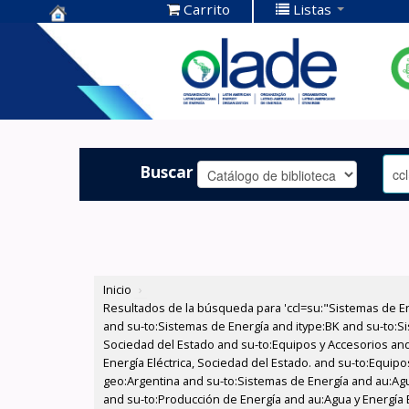
Carrito
Listas
Centro de
Documentación
OLADE -
Buscar
Inicio
›
Resultados de la búsqueda para 'ccl=su:"Sistemas de E
and su-to:Sistemas de Energía and itype:BK and su-to:Si
Sociedad del Estado and su-to:Equipos y Accesorios and
Energía Eléctrica, Sociedad del Estado. and su-to:Equip
geo:Argentina and su-to:Sistemas de Energía and au:Agua
and su-to:Producción de Energía and au:Agua y Energía E