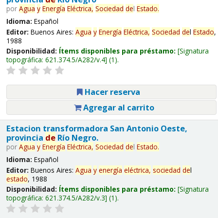
por
Agua
y
Energía
Eléctrica,
Sociedad
de
l
Estado
.
Idioma:
Español
Editor:
Buenos Aires:
Agua
y
Energía
Eléctrica,
Sociedad
de
l
Estado
,
1988
Disponibilidad:
Ítems disponibles para préstamo:
Signatura
topográfica:
621.374.5/A282/v.4
(1).
Hacer reserva
Agregar al carrito
Estacion transformadora San Antonio Oeste,
provincia
de
Río Negro.
por
Agua
y
Energía
Eléctrica,
Sociedad
de
l
Estado
.
Idioma:
Español
Editor:
Buenos Aires:
Agua
y
energía
eléctrica,
sociedad
de
l
estado
, 1988
Disponibilidad:
Ítems disponibles para préstamo:
Signatura
topográfica:
621.374.5/A282/v.3
(1).