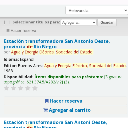
|
|
Seleccionar títulos para:
Hacer reserva
Estación transformadora San Antonio Oeste,
provincia
de
Río Negro
por
Agua
y
Energía
Eléctrica,
Sociedad
de
l
Estado
.
Idioma:
Español
Editor:
Buenos Aires:
Agua
y
Energía
Eléctrica,
Sociedad
de
l
Estado
,
1988
Disponibilidad:
Ítems disponibles para préstamo:
Signatura
topográfica:
621.374.5/A282/v.2
(3).
Hacer reserva
Agregar al carrito
Estación transformadora San Antoni Oeste,
provincia
de
Río Negro