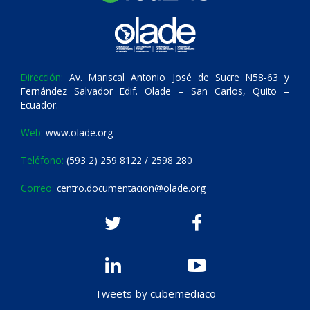
Dirección:
Av. Mariscal Antonio José de Sucre N58-63 y
Fernández Salvador Edif. Olade – San Carlos, Quito –
Ecuador.
Web:
www.olade.org
Teléfono:
(593 2) 259 8122 / 2598 280
Correo:
centro.documentacion@olade.org
Tweets by cubemediaco