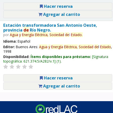
Hacer reserva
Agregar al carrito
Estación transformadora San Antonio Oeste,
provincia
de
Río Negro.
por
Agua
y
Energía
Eléctrica,
Sociedad
de
l
Estado
.
Idioma:
Español
Editor:
Buenos Aires:
Agua
y
Energía
Eléctrica,
Sociedad
de
l
Estado
,
1998
Disponibilidad:
Ítems disponibles para préstamo:
Signatura
topográfica:
621.374.5/A282/v.1
(1).
Hacer reserva
Agregar al carrito