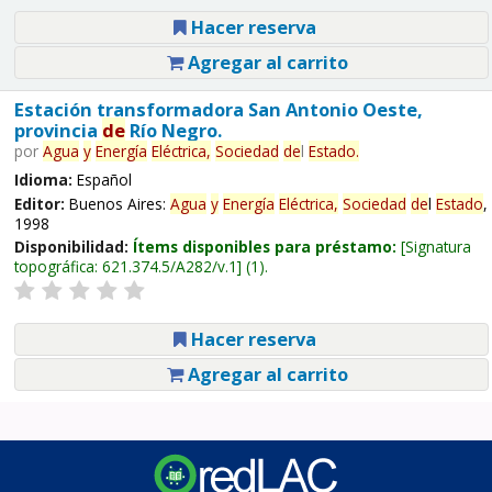
Hacer reserva
Agregar al carrito
Estación transformadora San Antonio Oeste,
provincia
de
Río Negro.
por
Agua
y
Energía
Eléctrica,
Sociedad
de
l
Estado
.
Idioma:
Español
Editor:
Buenos Aires:
Agua
y
Energía
Eléctrica,
Sociedad
de
l
Estado
,
1998
Disponibilidad:
Ítems disponibles para préstamo:
Signatura
topográfica:
621.374.5/A282/v.1
(1).
Hacer reserva
Agregar al carrito