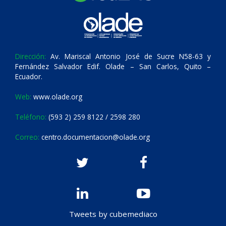
Dirección:
Av. Mariscal Antonio José de Sucre N58-63 y
Fernández Salvador Edif. Olade – San Carlos, Quito –
Ecuador.
Web:
www.olade.org
Teléfono:
(593 2) 259 8122 / 2598 280
Correo:
centro.documentacion@olade.org
Tweets by cubemediaco