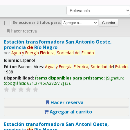
|
|
Seleccionar títulos para:
Hacer reserva
Estación transformadora San Antonio Oeste,
provincia
de
Río Negro
por
Agua
y
Energía
Eléctrica,
Sociedad
de
l
Estado
.
Idioma:
Español
Editor:
Buenos Aires:
Agua
y
Energía
Eléctrica,
Sociedad
de
l
Estado
,
1988
Disponibilidad:
Ítems disponibles para préstamo:
Signatura
topográfica:
621.374.5/A282/v.2
(3).
Hacer reserva
Agregar al carrito
Estación transformadora San Antoni Oeste,
provincia
de
Río Negro