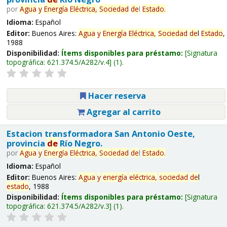
por
Agua
y
Energía
Eléctrica,
Sociedad
de
l
Estado
.
Idioma:
Español
Editor:
Buenos Aires:
Agua
y
Energía
Eléctrica,
Sociedad
de
l
Estado
,
1988
Disponibilidad:
Ítems disponibles para préstamo:
Signatura
topográfica:
621.374.5/A282/v.4
(1).
Hacer reserva
Agregar al carrito
Estacion transformadora San Antonio Oeste,
provincia
de
Río Negro.
por
Agua
y
Energía
Eléctrica,
Sociedad
de
l
Estado
.
Idioma:
Español
Editor:
Buenos Aires:
Agua
y
energía
eléctrica,
sociedad
de
l
estado
, 1988
Disponibilidad:
Ítems disponibles para préstamo:
Signatura
topográfica:
621.374.5/A282/v.3
(1).