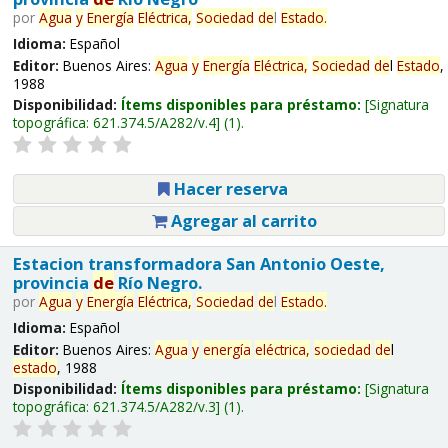
por
Agua
y
Energía
Eléctrica,
Sociedad
de
l
Estado
.
Idioma:
Español
Editor:
Buenos Aires:
Agua
y
Energía
Eléctrica,
Sociedad
de
l
Estado
,
1988
Disponibilidad:
Ítems disponibles para préstamo:
Signatura
topográfica:
621.374.5/A282/v.4
(1).
Hacer reserva
Agregar al carrito
Estacion transformadora San Antonio Oeste,
provincia
de
Río Negro.
por
Agua
y
Energía
Eléctrica,
Sociedad
de
l
Estado
.
Idioma:
Español
Editor:
Buenos Aires:
Agua
y
energía
eléctrica,
sociedad
de
l
estado
, 1988
Disponibilidad:
Ítems disponibles para préstamo:
Signatura
topográfica:
621.374.5/A282/v.3
(1).