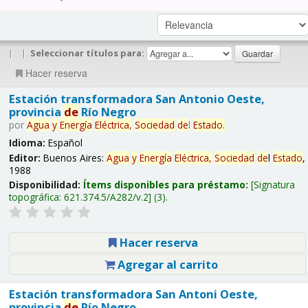
|
|
Seleccionar títulos para:
Hacer reserva
Estación transformadora San Antonio Oeste,
provincia
de
Río Negro
por
Agua
y
Energía
Eléctrica,
Sociedad
de
l
Estado
.
Idioma:
Español
Editor:
Buenos Aires:
Agua
y
Energía
Eléctrica,
Sociedad
de
l
Estado
,
1988
Disponibilidad:
Ítems disponibles para préstamo:
Signatura
topográfica:
621.374.5/A282/v.2
(3).
Hacer reserva
Agregar al carrito
Estación transformadora San Antoni Oeste,
provincia
de
Río Negro