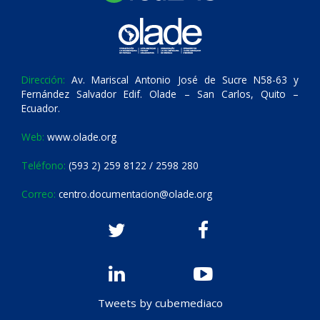
Dirección:
Av. Mariscal Antonio José de Sucre N58-63 y
Fernández Salvador Edif. Olade – San Carlos, Quito –
Ecuador.
Web:
www.olade.org
Teléfono:
(593 2) 259 8122 / 2598 280
Correo:
centro.documentacion@olade.org
Tweets by cubemediaco