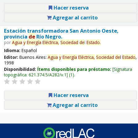
Hacer reserva
Agregar al carrito
Estación transformadora San Antonio Oeste,
provincia
de
Río Negro.
por
Agua
y
Energía
Eléctrica,
Sociedad
de
l
Estado
.
Idioma:
Español
Editor:
Buenos Aires:
Agua
y
Energía
Eléctrica,
Sociedad
de
l
Estado
,
1998
Disponibilidad:
Ítems disponibles para préstamo:
Signatura
topográfica:
621.374.5/A282/v.1
(1).
Hacer reserva
Agregar al carrito