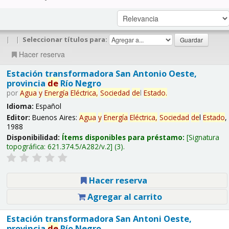
|
|
Seleccionar títulos para:
Hacer reserva
Estación transformadora San Antonio Oeste,
provincia
de
Río Negro
por
Agua
y
Energía
Eléctrica,
Sociedad
de
l
Estado
.
Idioma:
Español
Editor:
Buenos Aires:
Agua
y
Energía
Eléctrica,
Sociedad
de
l
Estado
,
1988
Disponibilidad:
Ítems disponibles para préstamo:
Signatura
topográfica:
621.374.5/A282/v.2
(3).
Hacer reserva
Agregar al carrito
Estación transformadora San Antoni Oeste,
provincia
de
Río Negro