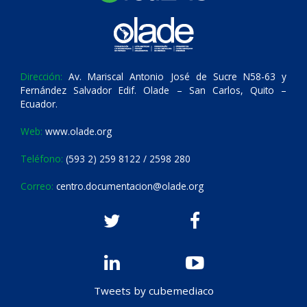
Dirección:
Av. Mariscal Antonio José de Sucre N58-63 y
Fernández Salvador Edif. Olade – San Carlos, Quito –
Ecuador.
Web:
www.olade.org
Teléfono:
(593 2) 259 8122 / 2598 280
Correo:
centro.documentacion@olade.org
Tweets by cubemediaco