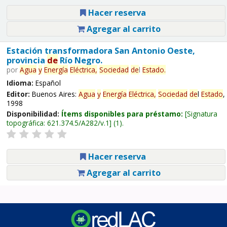
Hacer reserva
Agregar al carrito
Estación transformadora San Antonio Oeste,
provincia
de
Río Negro.
por
Agua
y
Energía
Eléctrica,
Sociedad
de
l
Estado
.
Idioma:
Español
Editor:
Buenos Aires:
Agua
y
Energía
Eléctrica,
Sociedad
de
l
Estado
,
1998
Disponibilidad:
Ítems disponibles para préstamo:
Signatura
topográfica:
621.374.5/A282/v.1
(1).
Hacer reserva
Agregar al carrito