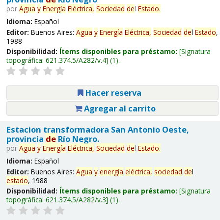
por
Agua
y
Energía
Eléctrica,
Sociedad
de
l
Estado
.
Idioma:
Español
Editor:
Buenos Aires:
Agua
y
Energía
Eléctrica,
Sociedad
de
l
Estado
,
1988
Disponibilidad:
Ítems disponibles para préstamo:
Signatura
topográfica:
621.374.5/A282/v.4
(1).
Hacer reserva
Agregar al carrito
Estacion transformadora San Antonio Oeste,
provincia
de
Río Negro.
por
Agua
y
Energía
Eléctrica,
Sociedad
de
l
Estado
.
Idioma:
Español
Editor:
Buenos Aires:
Agua
y
energía
eléctrica,
sociedad
de
l
estado
, 1988
Disponibilidad:
Ítems disponibles para préstamo:
Signatura
topográfica:
621.374.5/A282/v.3
(1).