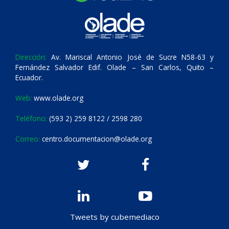
Dirección:
Av. Mariscal Antonio José de Sucre N58-63 y
Fernández Salvador Edif. Olade – San Carlos, Quito –
Ecuador.
Web:
www.olade.org
Teléfono:
(593 2) 259 8122 / 2598 280
Correo:
centro.documentacion@olade.org
Tweets by cubemediaco