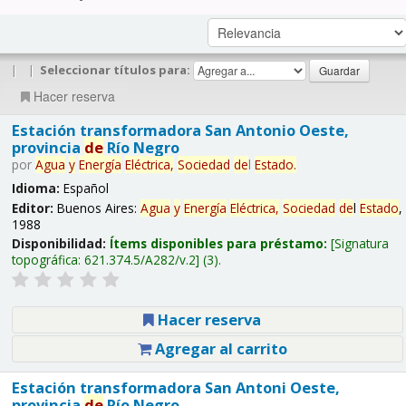
|
|
Seleccionar títulos para:
Hacer reserva
Estación transformadora San Antonio Oeste,
provincia
de
Río Negro
por
Agua
y
Energía
Eléctrica,
Sociedad
de
l
Estado
.
Idioma:
Español
Editor:
Buenos Aires:
Agua
y
Energía
Eléctrica,
Sociedad
de
l
Estado
,
1988
Disponibilidad:
Ítems disponibles para préstamo:
Signatura
topográfica:
621.374.5/A282/v.2
(3).
Hacer reserva
Agregar al carrito
Estación transformadora San Antoni Oeste,
provincia
de
Río Negro