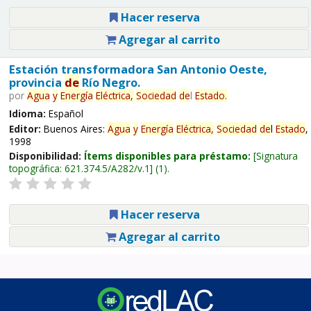
Hacer reserva
Agregar al carrito
Estación transformadora San Antonio Oeste,
provincia
de
Río Negro.
por
Agua
y
Energía
Eléctrica,
Sociedad
de
l
Estado
.
Idioma:
Español
Editor:
Buenos Aires:
Agua
y
Energía
Eléctrica,
Sociedad
de
l
Estado
,
1998
Disponibilidad:
Ítems disponibles para préstamo:
Signatura
topográfica:
621.374.5/A282/v.1
(1).
Hacer reserva
Agregar al carrito