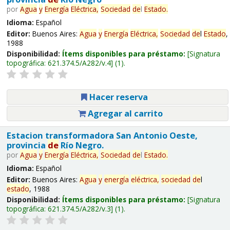
por
Agua
y
Energía
Eléctrica,
Sociedad
de
l
Estado
.
Idioma:
Español
Editor:
Buenos Aires:
Agua
y
Energía
Eléctrica,
Sociedad
de
l
Estado
,
1988
Disponibilidad:
Ítems disponibles para préstamo:
Signatura
topográfica:
621.374.5/A282/v.4
(1).
Hacer reserva
Agregar al carrito
Estacion transformadora San Antonio Oeste,
provincia
de
Río Negro.
por
Agua
y
Energía
Eléctrica,
Sociedad
de
l
Estado
.
Idioma:
Español
Editor:
Buenos Aires:
Agua
y
energía
eléctrica,
sociedad
de
l
estado
, 1988
Disponibilidad:
Ítems disponibles para préstamo:
Signatura
topográfica:
621.374.5/A282/v.3
(1).