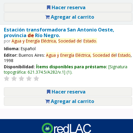
Hacer reserva
Agregar al carrito
Estación transformadora San Antonio Oeste,
provincia
de
Río Negro.
por
Agua
y
Energía
Eléctrica,
Sociedad
de
l
Estado
.
Idioma:
Español
Editor:
Buenos Aires:
Agua
y
Energía
Eléctrica,
Sociedad
de
l
Estado
,
1998
Disponibilidad:
Ítems disponibles para préstamo:
Signatura
topográfica:
621.374.5/A282/v.1
(1).
Hacer reserva
Agregar al carrito