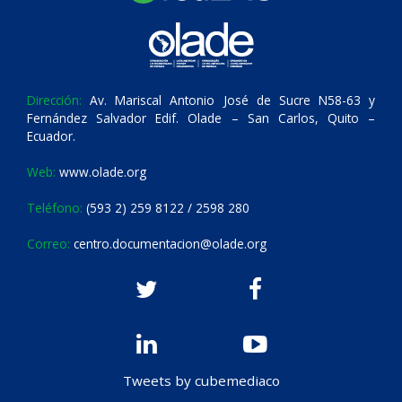
Dirección:
Av. Mariscal Antonio José de Sucre N58-63 y
Fernández Salvador Edif. Olade – San Carlos, Quito –
Ecuador.
Web:
www.olade.org
Teléfono:
(593 2) 259 8122 / 2598 280
Correo:
centro.documentacion@olade.org
Tweets by cubemediaco