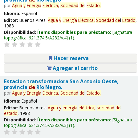
por
Agua
y
Energía
Eléctrica,
Sociedad
de
l
Estado
.
Idioma:
Español
Editor:
Buenos Aires:
Agua
y
Energía
Eléctrica,
Sociedad
de
l
Estado
,
1988
Disponibilidad:
Ítems disponibles para préstamo:
Signatura
topográfica:
621.374.5/A282/v.4
(1).
Hacer reserva
Agregar al carrito
Estacion transformadora San Antonio Oeste,
provincia
de
Río Negro.
por
Agua
y
Energía
Eléctrica,
Sociedad
de
l
Estado
.
Idioma:
Español
Editor:
Buenos Aires:
Agua
y
energía
eléctrica,
sociedad
de
l
estado
, 1988
Disponibilidad:
Ítems disponibles para préstamo:
Signatura
topográfica:
621.374.5/A282/v.3
(1).