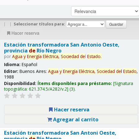
|
|
Seleccionar títulos para:
Hacer reserva
Estación transformadora San Antonio Oeste,
provincia
de
Río Negro
por
Agua
y
Energía
Eléctrica,
Sociedad
de
l
Estado
.
Idioma:
Español
Editor:
Buenos Aires:
Agua
y
Energía
Eléctrica,
Sociedad
de
l
Estado
,
1988
Disponibilidad:
Ítems disponibles para préstamo:
Signatura
topográfica:
621.374.5/A282/v.2
(3).
Hacer reserva
Agregar al carrito
Estación transformadora San Antoni Oeste,
provincia
de
Río Negro