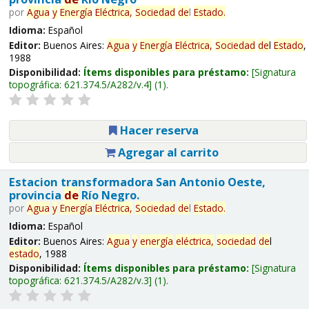
por
Agua
y
Energía
Eléctrica,
Sociedad
de
l
Estado
.
Idioma:
Español
Editor:
Buenos Aires:
Agua
y
Energía
Eléctrica,
Sociedad
de
l
Estado
,
1988
Disponibilidad:
Ítems disponibles para préstamo:
Signatura
topográfica:
621.374.5/A282/v.4
(1).
Hacer reserva
Agregar al carrito
Estacion transformadora San Antonio Oeste,
provincia
de
Río Negro.
por
Agua
y
Energía
Eléctrica,
Sociedad
de
l
Estado
.
Idioma:
Español
Editor:
Buenos Aires:
Agua
y
energía
eléctrica,
sociedad
de
l
estado
, 1988
Disponibilidad:
Ítems disponibles para préstamo:
Signatura
topográfica:
621.374.5/A282/v.3
(1).