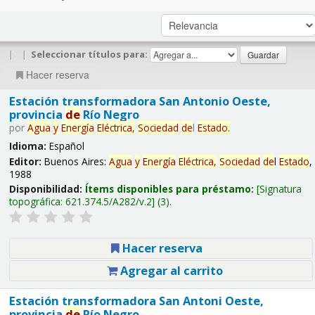
|
|
Seleccionar títulos para:
Hacer reserva
Estación transformadora San Antonio Oeste,
provincia
de
Río Negro
por
Agua
y
Energía
Eléctrica,
Sociedad
de
l
Estado
.
Idioma:
Español
Editor:
Buenos Aires:
Agua
y
Energía
Eléctrica,
Sociedad
de
l
Estado
,
1988
Disponibilidad:
Ítems disponibles para préstamo:
Signatura
topográfica:
621.374.5/A282/v.2
(3).
Hacer reserva
Agregar al carrito
Estación transformadora San Antoni Oeste,
provincia
de
Río Negro