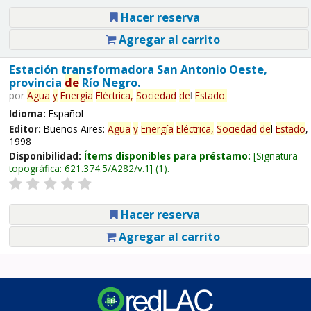
Hacer reserva
Agregar al carrito
Estación transformadora San Antonio Oeste,
provincia
de
Río Negro.
por
Agua
y
Energía
Eléctrica,
Sociedad
de
l
Estado
.
Idioma:
Español
Editor:
Buenos Aires:
Agua
y
Energía
Eléctrica,
Sociedad
de
l
Estado
,
1998
Disponibilidad:
Ítems disponibles para préstamo:
Signatura
topográfica:
621.374.5/A282/v.1
(1).
Hacer reserva
Agregar al carrito