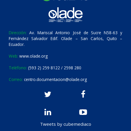
Dirección:
Av. Mariscal Antonio José de Sucre N58-63 y
Fernández Salvador Edif. Olade – San Carlos, Quito –
Ecuador.
Web:
www.olade.org
Teléfono:
(593 2) 259 8122 / 2598 280
Correo:
centro.documentacion@olade.org
Tweets by cubemediaco