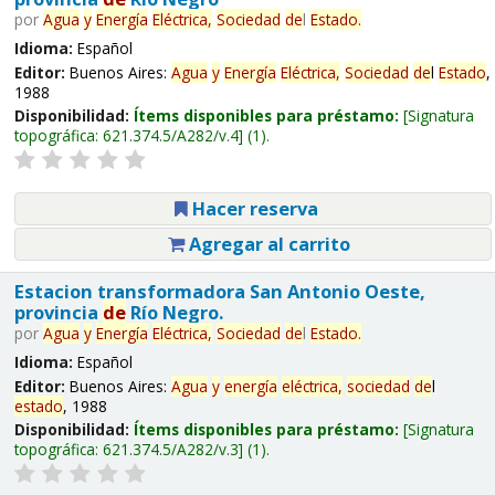
por
Agua
y
Energía
Eléctrica,
Sociedad
de
l
Estado
.
Idioma:
Español
Editor:
Buenos Aires:
Agua
y
Energía
Eléctrica,
Sociedad
de
l
Estado
,
1988
Disponibilidad:
Ítems disponibles para préstamo:
Signatura
topográfica:
621.374.5/A282/v.4
(1).
Hacer reserva
Agregar al carrito
Estacion transformadora San Antonio Oeste,
provincia
de
Río Negro.
por
Agua
y
Energía
Eléctrica,
Sociedad
de
l
Estado
.
Idioma:
Español
Editor:
Buenos Aires:
Agua
y
energía
eléctrica,
sociedad
de
l
estado
, 1988
Disponibilidad:
Ítems disponibles para préstamo:
Signatura
topográfica:
621.374.5/A282/v.3
(1).