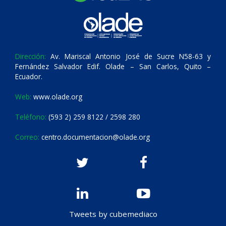
Dirección:
Av. Mariscal Antonio José de Sucre N58-63 y
Fernández Salvador Edif. Olade – San Carlos, Quito –
Ecuador.
Web:
www.olade.org
Teléfono:
(593 2) 259 8122 / 2598 280
Correo:
centro.documentacion@olade.org
Tweets by cubemediaco