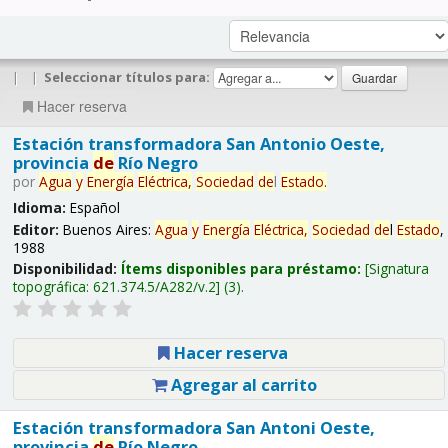
|
|
Seleccionar títulos para:
Hacer reserva
Estación transformadora San Antonio Oeste,
provincia
de
Río Negro
por
Agua
y
Energía
Eléctrica,
Sociedad
de
l
Estado
.
Idioma:
Español
Editor:
Buenos Aires:
Agua
y
Energía
Eléctrica,
Sociedad
de
l
Estado
,
1988
Disponibilidad:
Ítems disponibles para préstamo:
Signatura
topográfica:
621.374.5/A282/v.2
(3).
Hacer reserva
Agregar al carrito
Estación transformadora San Antoni Oeste,
provincia
de
Río Negro