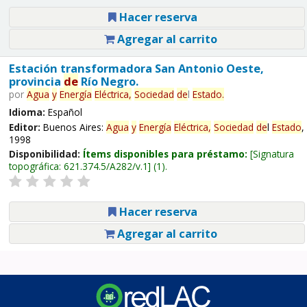
Hacer reserva
Agregar al carrito
Estación transformadora San Antonio Oeste,
provincia
de
Río Negro.
por
Agua
y
Energía
Eléctrica,
Sociedad
de
l
Estado
.
Idioma:
Español
Editor:
Buenos Aires:
Agua
y
Energía
Eléctrica,
Sociedad
de
l
Estado
,
1998
Disponibilidad:
Ítems disponibles para préstamo:
Signatura
topográfica:
621.374.5/A282/v.1
(1).
Hacer reserva
Agregar al carrito