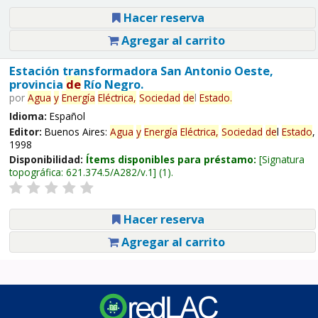
Hacer reserva
Agregar al carrito
Estación transformadora San Antonio Oeste,
provincia
de
Río Negro.
por
Agua
y
Energía
Eléctrica,
Sociedad
de
l
Estado
.
Idioma:
Español
Editor:
Buenos Aires:
Agua
y
Energía
Eléctrica,
Sociedad
de
l
Estado
,
1998
Disponibilidad:
Ítems disponibles para préstamo:
Signatura
topográfica:
621.374.5/A282/v.1
(1).
Hacer reserva
Agregar al carrito