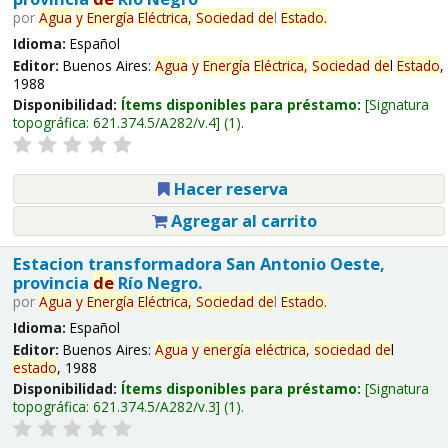
por
Agua
y
Energía
Eléctrica,
Sociedad
de
l
Estado
.
Idioma:
Español
Editor:
Buenos Aires:
Agua
y
Energía
Eléctrica,
Sociedad
de
l
Estado
,
1988
Disponibilidad:
Ítems disponibles para préstamo:
Signatura
topográfica:
621.374.5/A282/v.4
(1).
Hacer reserva
Agregar al carrito
Estacion transformadora San Antonio Oeste,
provincia
de
Río Negro.
por
Agua
y
Energía
Eléctrica,
Sociedad
de
l
Estado
.
Idioma:
Español
Editor:
Buenos Aires:
Agua
y
energía
eléctrica,
sociedad
de
l
estado
, 1988
Disponibilidad:
Ítems disponibles para préstamo:
Signatura
topográfica:
621.374.5/A282/v.3
(1).