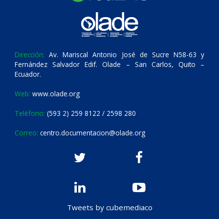
Dirección:
Av. Mariscal Antonio José de Sucre N58-63 y
Fernández Salvador Edif. Olade – San Carlos, Quito –
Ecuador.
Web:
www.olade.org
Teléfono:
(593 2) 259 8122 / 2598 280
Correo:
centro.documentacion@olade.org
Tweets by cubemediaco