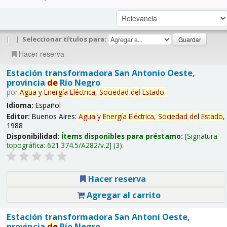
|
|
Seleccionar títulos para:
Hacer reserva
Estación transformadora San Antonio Oeste,
provincia
de
Río Negro
por
Agua
y
Energía
Eléctrica,
Sociedad
de
l
Estado
.
Idioma:
Español
Editor:
Buenos Aires:
Agua
y
Energía
Eléctrica,
Sociedad
de
l
Estado
,
1988
Disponibilidad:
Ítems disponibles para préstamo:
Signatura
topográfica:
621.374.5/A282/v.2
(3).
Hacer reserva
Agregar al carrito
Estación transformadora San Antoni Oeste,
provincia
de
Río Negro