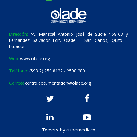
Dirección:
Av. Mariscal Antonio José de Sucre N58-63 y
Fernández Salvador Edif. Olade – San Carlos, Quito –
Ecuador.
Web:
www.olade.org
Teléfono:
(593 2) 259 8122 / 2598 280
Correo:
centro.documentacion@olade.org
Tweets by cubemediaco