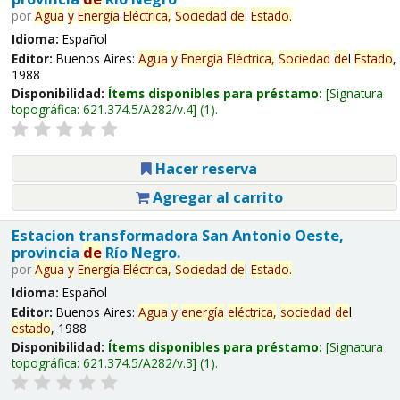
por
Agua
y
Energía
Eléctrica,
Sociedad
de
l
Estado
.
Idioma:
Español
Editor:
Buenos Aires:
Agua
y
Energía
Eléctrica,
Sociedad
de
l
Estado
,
1988
Disponibilidad:
Ítems disponibles para préstamo:
Signatura
topográfica:
621.374.5/A282/v.4
(1).
Hacer reserva
Agregar al carrito
Estacion transformadora San Antonio Oeste,
provincia
de
Río Negro.
por
Agua
y
Energía
Eléctrica,
Sociedad
de
l
Estado
.
Idioma:
Español
Editor:
Buenos Aires:
Agua
y
energía
eléctrica,
sociedad
de
l
estado
, 1988
Disponibilidad:
Ítems disponibles para préstamo:
Signatura
topográfica:
621.374.5/A282/v.3
(1).