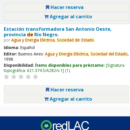
Hacer reserva
Agregar al carrito
Estación transformadora San Antonio Oeste,
provincia
de
Río Negro.
por
Agua
y
Energía
Eléctrica,
Sociedad
de
l
Estado
.
Idioma:
Español
Editor:
Buenos Aires:
Agua
y
Energía
Eléctrica,
Sociedad
de
l
Estado
,
1998
Disponibilidad:
Ítems disponibles para préstamo:
Signatura
topográfica:
621.374.5/A282/v.1
(1).
Hacer reserva
Agregar al carrito