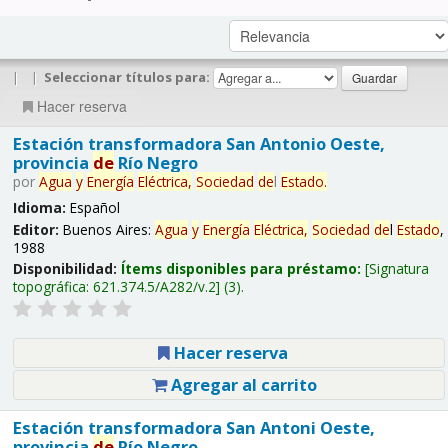
|
|
Seleccionar títulos para:
Hacer reserva
Estación transformadora San Antonio Oeste,
provincia
de
Río Negro
por
Agua
y
Energía
Eléctrica,
Sociedad
de
l
Estado
.
Idioma:
Español
Editor:
Buenos Aires:
Agua
y
Energía
Eléctrica,
Sociedad
de
l
Estado
,
1988
Disponibilidad:
Ítems disponibles para préstamo:
Signatura
topográfica:
621.374.5/A282/v.2
(3).
Hacer reserva
Agregar al carrito
Estación transformadora San Antoni Oeste,
provincia
de
Río Negro