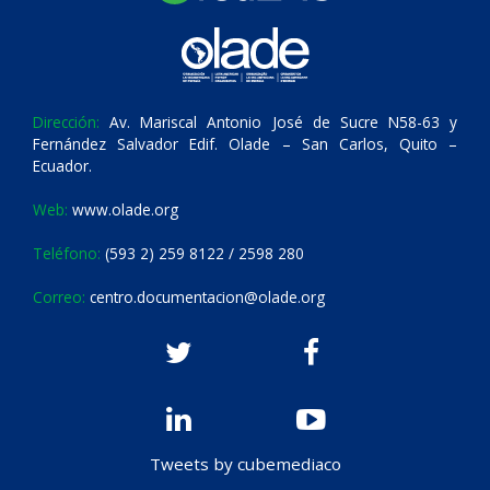
Dirección:
Av. Mariscal Antonio José de Sucre N58-63 y
Fernández Salvador Edif. Olade – San Carlos, Quito –
Ecuador.
Web:
www.olade.org
Teléfono:
(593 2) 259 8122 / 2598 280
Correo:
centro.documentacion@olade.org
Tweets by cubemediaco