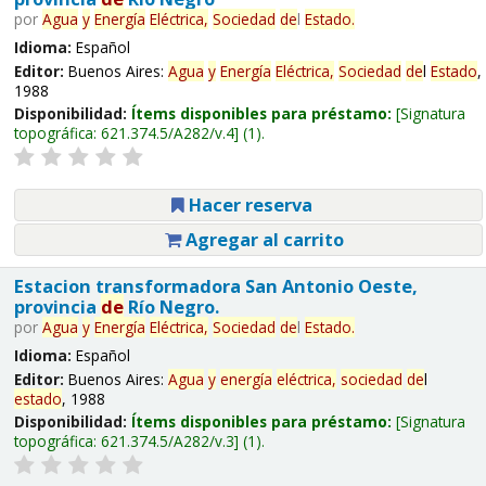
por
Agua
y
Energía
Eléctrica,
Sociedad
de
l
Estado
.
Idioma:
Español
Editor:
Buenos Aires:
Agua
y
Energía
Eléctrica,
Sociedad
de
l
Estado
,
1988
Disponibilidad:
Ítems disponibles para préstamo:
Signatura
topográfica:
621.374.5/A282/v.4
(1).
Hacer reserva
Agregar al carrito
Estacion transformadora San Antonio Oeste,
provincia
de
Río Negro.
por
Agua
y
Energía
Eléctrica,
Sociedad
de
l
Estado
.
Idioma:
Español
Editor:
Buenos Aires:
Agua
y
energía
eléctrica,
sociedad
de
l
estado
, 1988
Disponibilidad:
Ítems disponibles para préstamo:
Signatura
topográfica:
621.374.5/A282/v.3
(1).