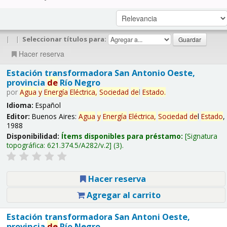
|
|
Seleccionar títulos para:
Hacer reserva
Estación transformadora San Antonio Oeste,
provincia
de
Río Negro
por
Agua
y
Energía
Eléctrica,
Sociedad
de
l
Estado
.
Idioma:
Español
Editor:
Buenos Aires:
Agua
y
Energía
Eléctrica,
Sociedad
de
l
Estado
,
1988
Disponibilidad:
Ítems disponibles para préstamo:
Signatura
topográfica:
621.374.5/A282/v.2
(3).
Hacer reserva
Agregar al carrito
Estación transformadora San Antoni Oeste,
provincia
de
Río Negro