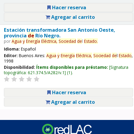
Hacer reserva
Agregar al carrito
Estación transformadora San Antonio Oeste,
provincia
de
Río Negro.
por
Agua
y
Energía
Eléctrica,
Sociedad
de
l
Estado
.
Idioma:
Español
Editor:
Buenos Aires:
Agua
y
Energía
Eléctrica,
Sociedad
de
l
Estado
,
1998
Disponibilidad:
Ítems disponibles para préstamo:
Signatura
topográfica:
621.374.5/A282/v.1
(1).
Hacer reserva
Agregar al carrito