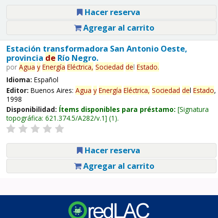
Hacer reserva
Agregar al carrito
Estación transformadora San Antonio Oeste,
provincia
de
Río Negro.
por
Agua
y
Energía
Eléctrica,
Sociedad
de
l
Estado
.
Idioma:
Español
Editor:
Buenos Aires:
Agua
y
Energía
Eléctrica,
Sociedad
de
l
Estado
,
1998
Disponibilidad:
Ítems disponibles para préstamo:
Signatura
topográfica:
621.374.5/A282/v.1
(1).
Hacer reserva
Agregar al carrito