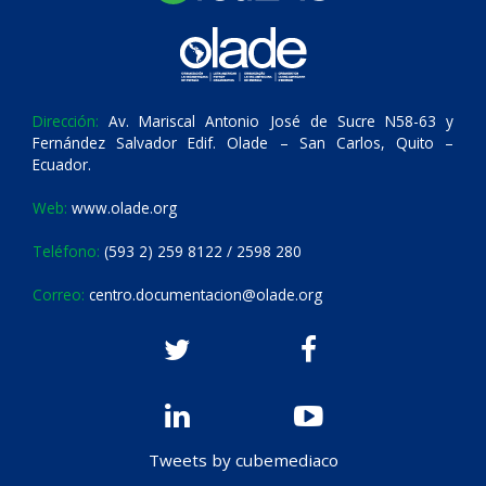
Dirección:
Av. Mariscal Antonio José de Sucre N58-63 y
Fernández Salvador Edif. Olade – San Carlos, Quito –
Ecuador.
Web:
www.olade.org
Teléfono:
(593 2) 259 8122 / 2598 280
Correo:
centro.documentacion@olade.org
Tweets by cubemediaco