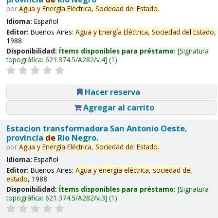
por
Agua
y
Energía
Eléctrica,
Sociedad
de
l
Estado
.
Idioma:
Español
Editor:
Buenos Aires:
Agua
y
Energía
Eléctrica,
Sociedad
de
l
Estado
,
1988
Disponibilidad:
Ítems disponibles para préstamo:
Signatura
topográfica:
621.374.5/A282/v.4
(1).
Hacer reserva
Agregar al carrito
Estacion transformadora San Antonio Oeste,
provincia
de
Río Negro.
por
Agua
y
Energía
Eléctrica,
Sociedad
de
l
Estado
.
Idioma:
Español
Editor:
Buenos Aires:
Agua
y
energía
eléctrica,
sociedad
de
l
estado
, 1988
Disponibilidad:
Ítems disponibles para préstamo:
Signatura
topográfica:
621.374.5/A282/v.3
(1).