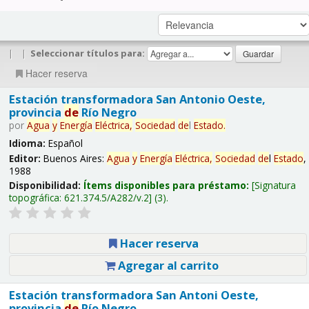
|
|
Seleccionar títulos para:
Hacer reserva
Estación transformadora San Antonio Oeste,
provincia
de
Río Negro
por
Agua
y
Energía
Eléctrica,
Sociedad
de
l
Estado
.
Idioma:
Español
Editor:
Buenos Aires:
Agua
y
Energía
Eléctrica,
Sociedad
de
l
Estado
,
1988
Disponibilidad:
Ítems disponibles para préstamo:
Signatura
topográfica:
621.374.5/A282/v.2
(3).
Hacer reserva
Agregar al carrito
Estación transformadora San Antoni Oeste,
provincia
de
Río Negro