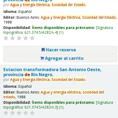
por
Agua
y
Energía
Eléctrica,
Sociedad
de
l
Estado
.
Idioma:
Español
Editor:
Buenos Aires:
Agua
y
Energía
Eléctrica,
Sociedad
de
l
Estado
,
1988
Disponibilidad:
Ítems disponibles para préstamo:
Signatura
topográfica:
621.374.5/A282/v.4
(1).
Hacer reserva
Agregar al carrito
Estacion transformadora San Antonio Oeste,
provincia
de
Río Negro.
por
Agua
y
Energía
Eléctrica,
Sociedad
de
l
Estado
.
Idioma:
Español
Editor:
Buenos Aires:
Agua
y
energía
eléctrica,
sociedad
de
l
estado
, 1988
Disponibilidad:
Ítems disponibles para préstamo:
Signatura
topográfica:
621.374.5/A282/v.3
(1).