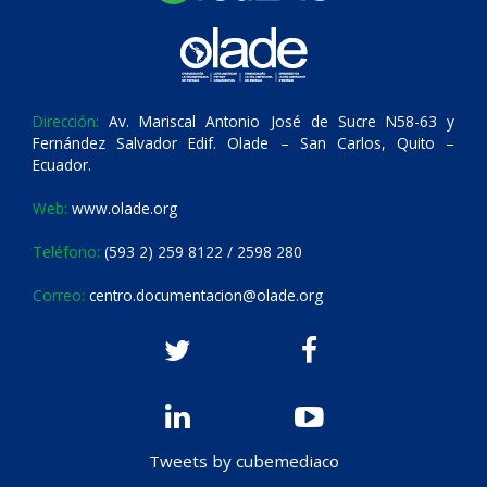
Dirección:
Av. Mariscal Antonio José de Sucre N58-63 y
Fernández Salvador Edif. Olade – San Carlos, Quito –
Ecuador.
Web:
www.olade.org
Teléfono:
(593 2) 259 8122 / 2598 280
Correo:
centro.documentacion@olade.org
Tweets by cubemediaco