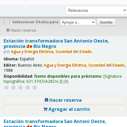
|
|
Seleccionar títulos para:
Hacer reserva
Estación transformadora San Antonio Oeste,
provincia
de
Río Negro
por
Agua
y
Energía
Eléctrica,
Sociedad
de
l
Estado
.
Idioma:
Español
Editor:
Buenos Aires:
Agua
y
Energía
Eléctrica,
Sociedad
de
l
Estado
,
1988
Disponibilidad:
Ítems disponibles para préstamo:
Signatura
topográfica:
621.374.5/A282/v.2
(3).
Hacer reserva
Agregar al carrito
Estación transformadora San Antoni Oeste,
provincia
de
Río Negro