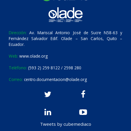
Dirección:
Av. Mariscal Antonio José de Sucre N58-63 y
Fernández Salvador Edif. Olade – San Carlos, Quito –
Ecuador.
Web:
www.olade.org
Teléfono:
(593 2) 259 8122 / 2598 280
Correo:
centro.documentacion@olade.org
Tweets by cubemediaco