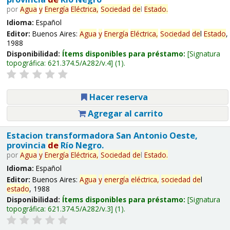
por
Agua
y
Energía
Eléctrica,
Sociedad
de
l
Estado
.
Idioma:
Español
Editor:
Buenos Aires:
Agua
y
Energía
Eléctrica,
Sociedad
de
l
Estado
,
1988
Disponibilidad:
Ítems disponibles para préstamo:
Signatura
topográfica:
621.374.5/A282/v.4
(1).
Hacer reserva
Agregar al carrito
Estacion transformadora San Antonio Oeste,
provincia
de
Río Negro.
por
Agua
y
Energía
Eléctrica,
Sociedad
de
l
Estado
.
Idioma:
Español
Editor:
Buenos Aires:
Agua
y
energía
eléctrica,
sociedad
de
l
estado
, 1988
Disponibilidad:
Ítems disponibles para préstamo:
Signatura
topográfica:
621.374.5/A282/v.3
(1).