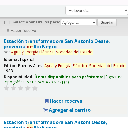
|
|
Seleccionar títulos para:
Hacer reserva
Estación transformadora San Antonio Oeste,
provincia
de
Río Negro
por
Agua
y
Energía
Eléctrica,
Sociedad
de
l
Estado
.
Idioma:
Español
Editor:
Buenos Aires:
Agua
y
Energía
Eléctrica,
Sociedad
de
l
Estado
,
1988
Disponibilidad:
Ítems disponibles para préstamo:
Signatura
topográfica:
621.374.5/A282/v.2
(3).
Hacer reserva
Agregar al carrito
Estación transformadora San Antoni Oeste,
provincia
de
Río Negro