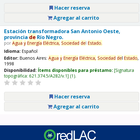
Hacer reserva
Agregar al carrito
Estación transformadora San Antonio Oeste,
provincia
de
Río Negro.
por
Agua
y
Energía
Eléctrica,
Sociedad
de
l
Estado
.
Idioma:
Español
Editor:
Buenos Aires:
Agua
y
Energía
Eléctrica,
Sociedad
de
l
Estado
,
1998
Disponibilidad:
Ítems disponibles para préstamo:
Signatura
topográfica:
621.374.5/A282/v.1
(1).
Hacer reserva
Agregar al carrito