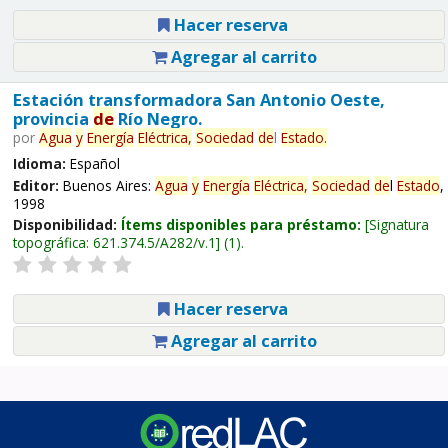
Hacer reserva
Agregar al carrito
Estación transformadora San Antonio Oeste,
provincia
de
Río Negro.
por
Agua
y
Energía
Eléctrica,
Sociedad
de
l
Estado
.
Idioma:
Español
Editor:
Buenos Aires:
Agua
y
Energía
Eléctrica,
Sociedad
de
l
Estado
,
1998
Disponibilidad:
Ítems disponibles para préstamo:
Signatura
topográfica:
621.374.5/A282/v.1
(1).
Hacer reserva
Agregar al carrito