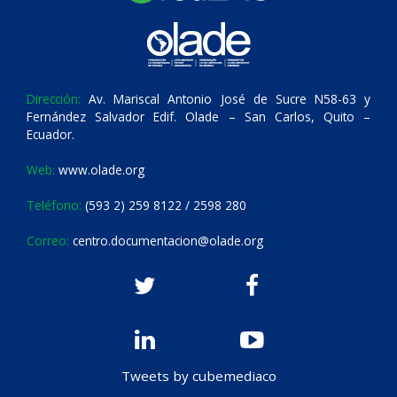
Dirección:
Av. Mariscal Antonio José de Sucre N58-63 y
Fernández Salvador Edif. Olade – San Carlos, Quito –
Ecuador.
Web:
www.olade.org
Teléfono:
(593 2) 259 8122 / 2598 280
Correo:
centro.documentacion@olade.org
Tweets by cubemediaco