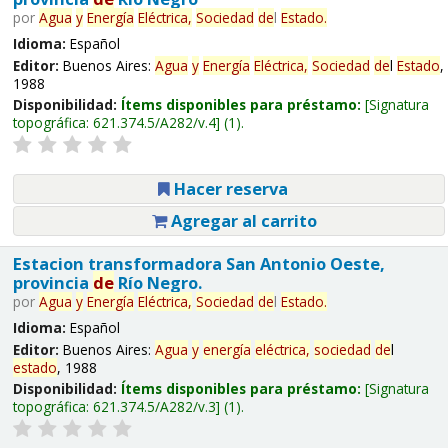
por
Agua
y
Energía
Eléctrica,
Sociedad
de
l
Estado
.
Idioma:
Español
Editor:
Buenos Aires:
Agua
y
Energía
Eléctrica,
Sociedad
de
l
Estado
,
1988
Disponibilidad:
Ítems disponibles para préstamo:
Signatura
topográfica:
621.374.5/A282/v.4
(1).
Hacer reserva
Agregar al carrito
Estacion transformadora San Antonio Oeste,
provincia
de
Río Negro.
por
Agua
y
Energía
Eléctrica,
Sociedad
de
l
Estado
.
Idioma:
Español
Editor:
Buenos Aires:
Agua
y
energía
eléctrica,
sociedad
de
l
estado
, 1988
Disponibilidad:
Ítems disponibles para préstamo:
Signatura
topográfica:
621.374.5/A282/v.3
(1).