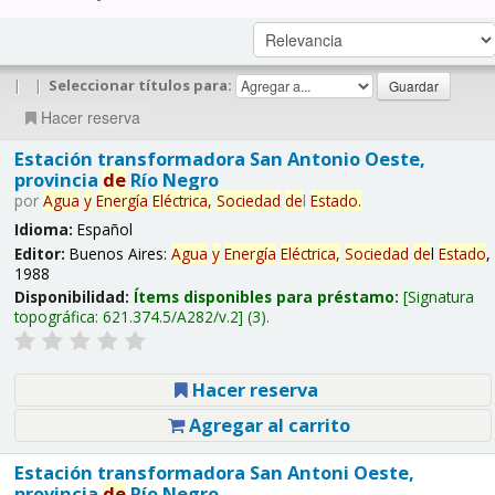
|
|
Seleccionar títulos para:
Hacer reserva
Estación transformadora San Antonio Oeste,
provincia
de
Río Negro
por
Agua
y
Energía
Eléctrica,
Sociedad
de
l
Estado
.
Idioma:
Español
Editor:
Buenos Aires:
Agua
y
Energía
Eléctrica,
Sociedad
de
l
Estado
,
1988
Disponibilidad:
Ítems disponibles para préstamo:
Signatura
topográfica:
621.374.5/A282/v.2
(3).
Hacer reserva
Agregar al carrito
Estación transformadora San Antoni Oeste,
provincia
de
Río Negro