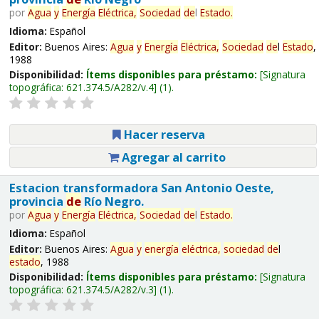
por
Agua
y
Energía
Eléctrica,
Sociedad
de
l
Estado
.
Idioma:
Español
Editor:
Buenos Aires:
Agua
y
Energía
Eléctrica,
Sociedad
de
l
Estado
,
1988
Disponibilidad:
Ítems disponibles para préstamo:
Signatura
topográfica:
621.374.5/A282/v.4
(1).
Hacer reserva
Agregar al carrito
Estacion transformadora San Antonio Oeste,
provincia
de
Río Negro.
por
Agua
y
Energía
Eléctrica,
Sociedad
de
l
Estado
.
Idioma:
Español
Editor:
Buenos Aires:
Agua
y
energía
eléctrica,
sociedad
de
l
estado
, 1988
Disponibilidad:
Ítems disponibles para préstamo:
Signatura
topográfica:
621.374.5/A282/v.3
(1).