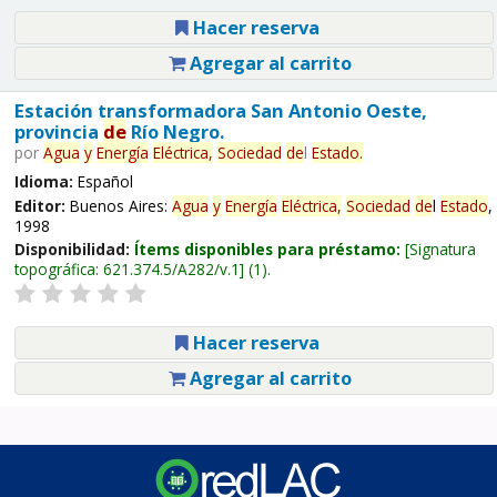
Hacer reserva
Agregar al carrito
Estación transformadora San Antonio Oeste,
provincia
de
Río Negro.
por
Agua
y
Energía
Eléctrica,
Sociedad
de
l
Estado
.
Idioma:
Español
Editor:
Buenos Aires:
Agua
y
Energía
Eléctrica,
Sociedad
de
l
Estado
,
1998
Disponibilidad:
Ítems disponibles para préstamo:
Signatura
topográfica:
621.374.5/A282/v.1
(1).
Hacer reserva
Agregar al carrito