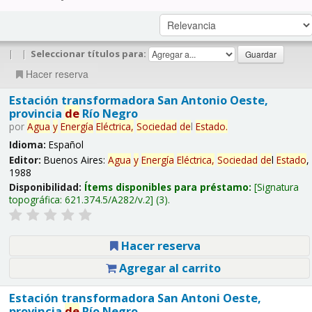
|
|
Seleccionar títulos para:
Hacer reserva
Estación transformadora San Antonio Oeste,
provincia
de
Río Negro
por
Agua
y
Energía
Eléctrica,
Sociedad
de
l
Estado
.
Idioma:
Español
Editor:
Buenos Aires:
Agua
y
Energía
Eléctrica,
Sociedad
de
l
Estado
,
1988
Disponibilidad:
Ítems disponibles para préstamo:
Signatura
topográfica:
621.374.5/A282/v.2
(3).
Hacer reserva
Agregar al carrito
Estación transformadora San Antoni Oeste,
provincia
de
Río Negro