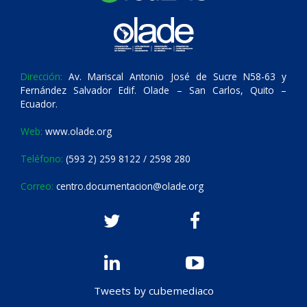
Dirección:
Av. Mariscal Antonio José de Sucre N58-63 y
Fernández Salvador Edif. Olade – San Carlos, Quito –
Ecuador.
Web:
www.olade.org
Teléfono:
(593 2) 259 8122 / 2598 280
Correo:
centro.documentacion@olade.org
Tweets by cubemediaco