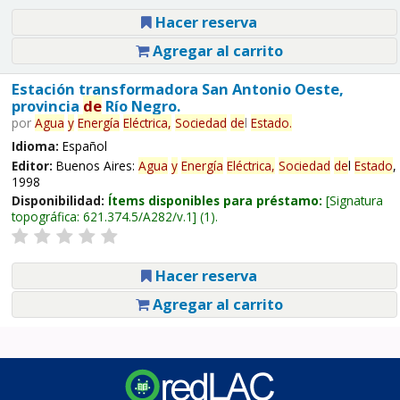
Hacer reserva
Agregar al carrito
Estación transformadora San Antonio Oeste,
provincia
de
Río Negro.
por
Agua
y
Energía
Eléctrica,
Sociedad
de
l
Estado
.
Idioma:
Español
Editor:
Buenos Aires:
Agua
y
Energía
Eléctrica,
Sociedad
de
l
Estado
,
1998
Disponibilidad:
Ítems disponibles para préstamo:
Signatura
topográfica:
621.374.5/A282/v.1
(1).
Hacer reserva
Agregar al carrito