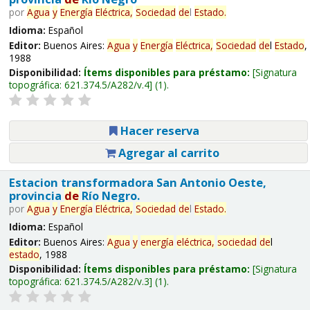
por
Agua
y
Energía
Eléctrica,
Sociedad
de
l
Estado
.
Idioma:
Español
Editor:
Buenos Aires:
Agua
y
Energía
Eléctrica,
Sociedad
de
l
Estado
,
1988
Disponibilidad:
Ítems disponibles para préstamo:
Signatura
topográfica:
621.374.5/A282/v.4
(1).
Hacer reserva
Agregar al carrito
Estacion transformadora San Antonio Oeste,
provincia
de
Río Negro.
por
Agua
y
Energía
Eléctrica,
Sociedad
de
l
Estado
.
Idioma:
Español
Editor:
Buenos Aires:
Agua
y
energía
eléctrica,
sociedad
de
l
estado
, 1988
Disponibilidad:
Ítems disponibles para préstamo:
Signatura
topográfica:
621.374.5/A282/v.3
(1).