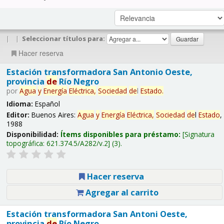
|
|
Seleccionar títulos para:
Hacer reserva
Estación transformadora San Antonio Oeste,
provincia
de
Río Negro
por
Agua
y
Energía
Eléctrica,
Sociedad
de
l
Estado
.
Idioma:
Español
Editor:
Buenos Aires:
Agua
y
Energía
Eléctrica,
Sociedad
de
l
Estado
,
1988
Disponibilidad:
Ítems disponibles para préstamo:
Signatura
topográfica:
621.374.5/A282/v.2
(3).
Hacer reserva
Agregar al carrito
Estación transformadora San Antoni Oeste,
provincia
de
Río Negro