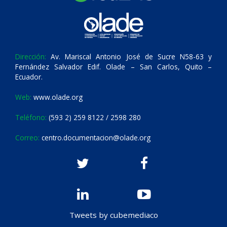
Dirección:
Av. Mariscal Antonio José de Sucre N58-63 y
Fernández Salvador Edif. Olade – San Carlos, Quito –
Ecuador.
Web:
www.olade.org
Teléfono:
(593 2) 259 8122 / 2598 280
Correo:
centro.documentacion@olade.org
Tweets by cubemediaco