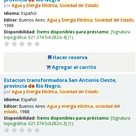
por
Agua
y
Energía
Eléctrica,
Sociedad
de
l
Estado
.
Idioma:
Español
Editor:
Buenos Aires:
Agua
y
Energía
Eléctrica,
Sociedad
de
l
Estado
,
1988
Disponibilidad:
Ítems disponibles para préstamo:
Signatura
topográfica:
621.374.5/A282/v.4
(1).
Hacer reserva
Agregar al carrito
Estacion transformadora San Antonio Oeste,
provincia
de
Río Negro.
por
Agua
y
Energía
Eléctrica,
Sociedad
de
l
Estado
.
Idioma:
Español
Editor:
Buenos Aires:
Agua
y
energía
eléctrica,
sociedad
de
l
estado
, 1988
Disponibilidad:
Ítems disponibles para préstamo:
Signatura
topográfica:
621.374.5/A282/v.3
(1).