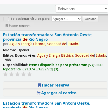
|
|
Seleccionar títulos para:
Hacer reserva
Estación transformadora San Antonio Oeste,
provincia
de
Río Negro
por
Agua
y
Energía
Eléctrica,
Sociedad
de
l
Estado
.
Idioma:
Español
Editor:
Buenos Aires:
Agua
y
Energía
Eléctrica,
Sociedad
de
l
Estado
,
1988
Disponibilidad:
Ítems disponibles para préstamo:
Signatura
topográfica:
621.374.5/A282/v.2
(3).
Hacer reserva
Agregar al carrito
Estación transformadora San Antoni Oeste,
provincia
de
Río Negro