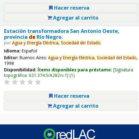
Hacer reserva
Agregar al carrito
Estación transformadora San Antonio Oeste,
provincia
de
Río Negro.
por
Agua
y
Energía
Eléctrica,
Sociedad
de
l
Estado
.
Idioma:
Español
Editor:
Buenos Aires:
Agua
y
Energía
Eléctrica,
Sociedad
de
l
Estado
,
1998
Disponibilidad:
Ítems disponibles para préstamo:
Signatura
topográfica:
621.374.5/A282/v.1
(1).
Hacer reserva
Agregar al carrito