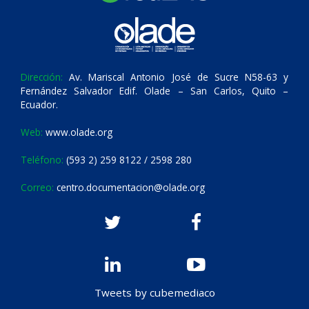
Dirección:
Av. Mariscal Antonio José de Sucre N58-63 y
Fernández Salvador Edif. Olade – San Carlos, Quito –
Ecuador.
Web:
www.olade.org
Teléfono:
(593 2) 259 8122 / 2598 280
Correo:
centro.documentacion@olade.org
Tweets by cubemediaco