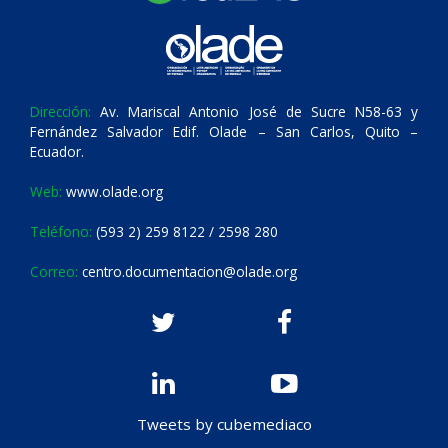
Dirección:
Av. Mariscal Antonio José de Sucre N58-63 y
Fernández Salvador Edif. Olade – San Carlos, Quito –
Ecuador.
Web:
www.olade.org
Teléfono:
(593 2) 259 8122 / 2598 280
Correo:
centro.documentacion@olade.org
Tweets by cubemediaco