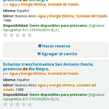
por
Agua
y
Energía
Eléctrica,
Sociedad
de
l
Estado
.
Idioma:
Español
Editor:
Buenos Aires:
Agua
y
Energía
Eléctrica,
Sociedad
de
l
Estado
,
1988
Disponibilidad:
Ítems disponibles para préstamo:
Signatura
topográfica:
621.374.5/A282/v.4
(1).
Hacer reserva
Agregar al carrito
Estacion transformadora San Antonio Oeste,
provincia
de
Río Negro.
por
Agua
y
Energía
Eléctrica,
Sociedad
de
l
Estado
.
Idioma:
Español
Editor:
Buenos Aires:
Agua
y
energía
eléctrica,
sociedad
de
l
estado
, 1988
Disponibilidad:
Ítems disponibles para préstamo:
Signatura
topográfica:
621.374.5/A282/v.3
(1).