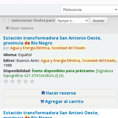
|
|
Seleccionar títulos para:
Hacer reserva
Estación transformadora San Antonio Oeste,
provincia
de
Río Negro
por
Agua
y
Energía
Eléctrica,
Sociedad
de
l
Estado
.
Idioma:
Español
Editor:
Buenos Aires:
Agua
y
Energía
Eléctrica,
Sociedad
de
l
Estado
,
1988
Disponibilidad:
Ítems disponibles para préstamo:
Signatura
topográfica:
621.374.5/A282/v.2
(3).
Hacer reserva
Agregar al carrito
Estación transformadora San Antoni Oeste,
provincia
de
Río Negro