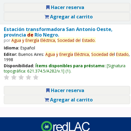
Hacer reserva
Agregar al carrito
Estación transformadora San Antonio Oeste,
provincia
de
Río Negro.
por
Agua
y
Energía
Eléctrica,
Sociedad
de
l
Estado
.
Idioma:
Español
Editor:
Buenos Aires:
Agua
y
Energía
Eléctrica,
Sociedad
de
l
Estado
,
1998
Disponibilidad:
Ítems disponibles para préstamo:
Signatura
topográfica:
621.374.5/A282/v.1
(1).
Hacer reserva
Agregar al carrito