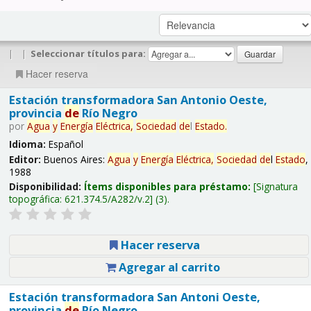
|
|
Seleccionar títulos para:
Hacer reserva
Estación transformadora San Antonio Oeste,
provincia
de
Río Negro
por
Agua
y
Energía
Eléctrica,
Sociedad
de
l
Estado
.
Idioma:
Español
Editor:
Buenos Aires:
Agua
y
Energía
Eléctrica,
Sociedad
de
l
Estado
,
1988
Disponibilidad:
Ítems disponibles para préstamo:
Signatura
topográfica:
621.374.5/A282/v.2
(3).
Hacer reserva
Agregar al carrito
Estación transformadora San Antoni Oeste,
provincia
de
Río Negro