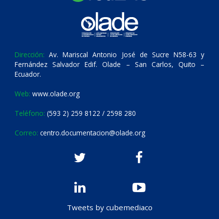
Dirección:
Av. Mariscal Antonio José de Sucre N58-63 y
Fernández Salvador Edif. Olade – San Carlos, Quito –
Ecuador.
Web:
www.olade.org
Teléfono:
(593 2) 259 8122 / 2598 280
Correo:
centro.documentacion@olade.org
Tweets by cubemediaco