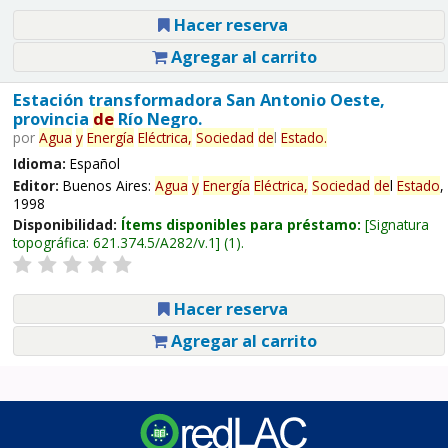
Hacer reserva
Agregar al carrito
Estación transformadora San Antonio Oeste,
provincia
de
Río Negro.
por
Agua
y
Energía
Eléctrica,
Sociedad
de
l
Estado
.
Idioma:
Español
Editor:
Buenos Aires:
Agua
y
Energía
Eléctrica,
Sociedad
de
l
Estado
,
1998
Disponibilidad:
Ítems disponibles para préstamo:
Signatura
topográfica:
621.374.5/A282/v.1
(1).
Hacer reserva
Agregar al carrito