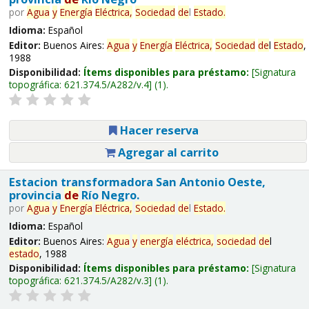
por
Agua
y
Energía
Eléctrica,
Sociedad
de
l
Estado
.
Idioma:
Español
Editor:
Buenos Aires:
Agua
y
Energía
Eléctrica,
Sociedad
de
l
Estado
,
1988
Disponibilidad:
Ítems disponibles para préstamo:
Signatura
topográfica:
621.374.5/A282/v.4
(1).
Hacer reserva
Agregar al carrito
Estacion transformadora San Antonio Oeste,
provincia
de
Río Negro.
por
Agua
y
Energía
Eléctrica,
Sociedad
de
l
Estado
.
Idioma:
Español
Editor:
Buenos Aires:
Agua
y
energía
eléctrica,
sociedad
de
l
estado
, 1988
Disponibilidad:
Ítems disponibles para préstamo:
Signatura
topográfica:
621.374.5/A282/v.3
(1).