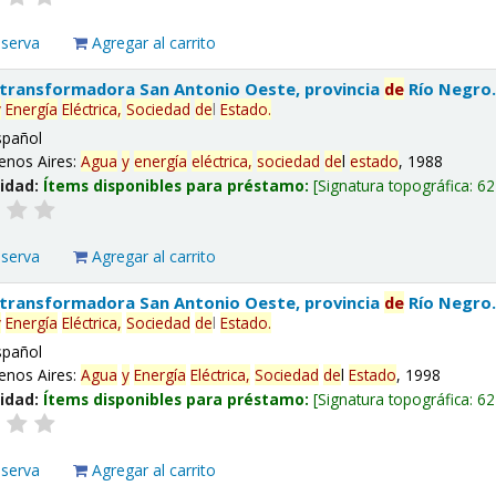
eserva
Agregar al carrito
 transformadora San Antonio Oeste, provincia
de
Río Negro
y
Energía
Eléctrica,
Sociedad
de
l
Estado
.
spañol
enos Aires:
Agua
y
energía
eléctrica,
sociedad
de
l
estado
, 1988
lidad:
Ítems disponibles para préstamo:
Signatura topográfica:
62
eserva
Agregar al carrito
 transformadora San Antonio Oeste, provincia
de
Río Negro
y
Energía
Eléctrica,
Sociedad
de
l
Estado
.
spañol
enos Aires:
Agua
y
Energía
Eléctrica,
Sociedad
de
l
Estado
, 1998
lidad:
Ítems disponibles para préstamo:
Signatura topográfica:
62
eserva
Agregar al carrito