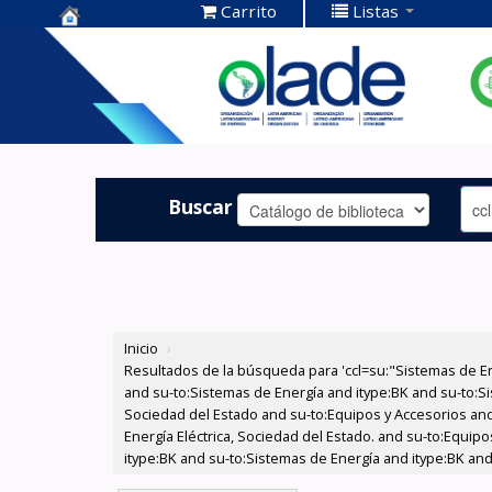
Carrito
Listas
Centro de
Documentación
OLADE -
Buscar
Inicio
›
Resultados de la búsqueda para 'ccl=su:"Sistemas de E
and su-to:Sistemas de Energía and itype:BK and su-to:Si
Sociedad del Estado and su-to:Equipos y Accesorios and
Energía Eléctrica, Sociedad del Estado. and su-to:Equip
itype:BK and su-to:Sistemas de Energía and itype:BK and