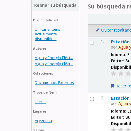
Refinar su búsqueda
Su búsqueda re
Disponibilidad
Limitar a ítems
Quitar resaltad
actualmente
disponibles.
1.
Estación
por
Agua
Autores
Idioma:
E
Agua y Energía Eléct...
Editor:
Bu
Agua y Energía Eléct...
Disponibi
Colecciones
Documentos Externos
Hacer r
Tipos de ítem
2.
Estación
Libros
por
Agua
Idioma:
E
Lugares
Editor:
Bu
Argentina
Disponibi
Temas