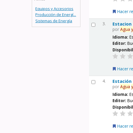
Equipos y Accesorios
Hacer r
Producción de Energí...
Sistemas de Energía
3.
Estacion
por
Agua
Idioma:
E
Editor:
Bu
Disponibi
Hacer r
4.
Estación
por
Agua
Idioma:
E
Editor:
Bu
Disponibi
Hacer r