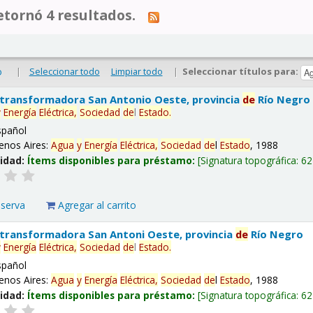
tornó 4 resultados.
|
Seleccionar todo
Limpiar todo
|
Seleccionar títulos para:
o
 transformadora San Antonio Oeste, provincia
de
Río Negro
y
Energía
Eléctrica,
Sociedad
de
l
Estado
.
spañol
enos Aires:
Agua
y
Energía
Eléctrica,
Sociedad
de
l
Estado
, 1988
lidad:
Ítems disponibles para préstamo:
Signatura topográfica:
62
eserva
Agregar al carrito
 transformadora San Antoni Oeste, provincia
de
Río Negro
y
Energía
Eléctrica,
Sociedad
de
l
Estado
.
spañol
enos Aires:
Agua
y
Energía
Eléctrica,
Sociedad
de
l
Estado
, 1988
lidad:
Ítems disponibles para préstamo:
Signatura topográfica:
62