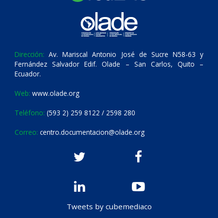
Dirección:
Av. Mariscal Antonio José de Sucre N58-63 y
Fernández Salvador Edif. Olade – San Carlos, Quito –
Ecuador.
Web:
www.olade.org
Teléfono:
(593 2) 259 8122 / 2598 280
Correo:
centro.documentacion@olade.org
Tweets by cubemediaco