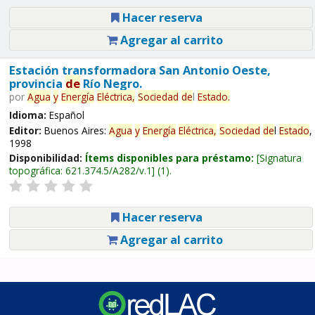
Hacer reserva
Agregar al carrito
Estación transformadora San Antonio Oeste,
provincia
de
Río Negro.
por
Agua
y
Energía
Eléctrica,
Sociedad
de
l
Estado
.
Idioma:
Español
Editor:
Buenos Aires:
Agua
y
Energía
Eléctrica,
Sociedad
de
l
Estado
,
1998
Disponibilidad:
Ítems disponibles para préstamo:
Signatura
topográfica:
621.374.5/A282/v.1
(1).
Hacer reserva
Agregar al carrito