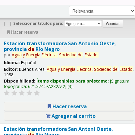
|
|
Seleccionar títulos para:
Hacer reserva
Estación transformadora San Antonio Oeste,
provincia
de
Río Negro
por
Agua
y
Energía
Eléctrica,
Sociedad
de
l
Estado
.
Idioma:
Español
Editor:
Buenos Aires:
Agua
y
Energía
Eléctrica,
Sociedad
de
l
Estado
,
1988
Disponibilidad:
Ítems disponibles para préstamo:
Signatura
topográfica:
621.374.5/A282/v.2
(3).
Hacer reserva
Agregar al carrito
Estación transformadora San Antoni Oeste,
provincia
de
Río Negro