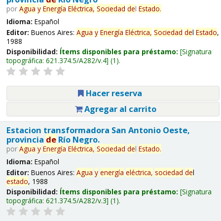
por
Agua
y
Energía
Eléctrica,
Sociedad
de
l
Estado
.
Idioma:
Español
Editor:
Buenos Aires:
Agua
y
Energía
Eléctrica,
Sociedad
de
l
Estado
,
1988
Disponibilidad:
Ítems disponibles para préstamo:
Signatura
topográfica:
621.374.5/A282/v.4
(1).
Hacer reserva
Agregar al carrito
Estacion transformadora San Antonio Oeste,
provincia
de
Río Negro.
por
Agua
y
Energía
Eléctrica,
Sociedad
de
l
Estado
.
Idioma:
Español
Editor:
Buenos Aires:
Agua
y
energía
eléctrica,
sociedad
de
l
estado
, 1988
Disponibilidad:
Ítems disponibles para préstamo:
Signatura
topográfica:
621.374.5/A282/v.3
(1).