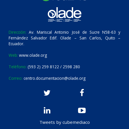
Dirección:
Av. Mariscal Antonio José de Sucre N58-63 y
Fernández Salvador Edif. Olade – San Carlos, Quito –
Ecuador.
Web:
www.olade.org
Teléfono:
(593 2) 259 8122 / 2598 280
Correo:
centro.documentacion@olade.org
Tweets by cubemediaco