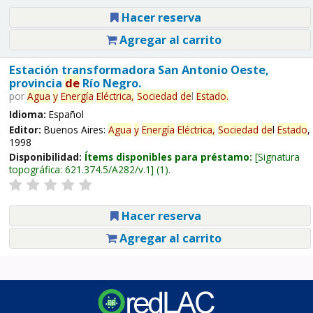
Hacer reserva
Agregar al carrito
Estación transformadora San Antonio Oeste,
provincia
de
Río Negro.
por
Agua
y
Energía
Eléctrica,
Sociedad
de
l
Estado
.
Idioma:
Español
Editor:
Buenos Aires:
Agua
y
Energía
Eléctrica,
Sociedad
de
l
Estado
,
1998
Disponibilidad:
Ítems disponibles para préstamo:
Signatura
topográfica:
621.374.5/A282/v.1
(1).
Hacer reserva
Agregar al carrito