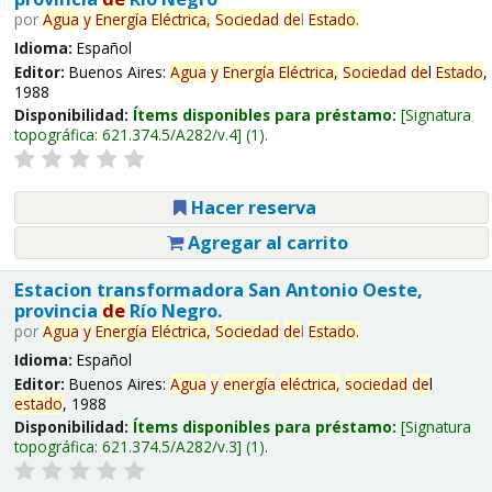
por
Agua
y
Energía
Eléctrica,
Sociedad
de
l
Estado
.
Idioma:
Español
Editor:
Buenos Aires:
Agua
y
Energía
Eléctrica,
Sociedad
de
l
Estado
,
1988
Disponibilidad:
Ítems disponibles para préstamo:
Signatura
topográfica:
621.374.5/A282/v.4
(1).
Hacer reserva
Agregar al carrito
Estacion transformadora San Antonio Oeste,
provincia
de
Río Negro.
por
Agua
y
Energía
Eléctrica,
Sociedad
de
l
Estado
.
Idioma:
Español
Editor:
Buenos Aires:
Agua
y
energía
eléctrica,
sociedad
de
l
estado
, 1988
Disponibilidad:
Ítems disponibles para préstamo:
Signatura
topográfica:
621.374.5/A282/v.3
(1).