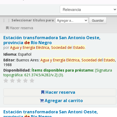
|
|
Seleccionar títulos para:
Hacer reserva
Estación transformadora San Antonio Oeste,
provincia
de
Río Negro
por
Agua
y
Energía
Eléctrica,
Sociedad
de
l
Estado
.
Idioma:
Español
Editor:
Buenos Aires:
Agua
y
Energía
Eléctrica,
Sociedad
de
l
Estado
,
1988
Disponibilidad:
Ítems disponibles para préstamo:
Signatura
topográfica:
621.374.5/A282/v.2
(3).
Hacer reserva
Agregar al carrito
Estación transformadora San Antoni Oeste,
provincia
de
Río Negro