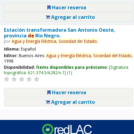
Hacer reserva
Agregar al carrito
Estación transformadora San Antonio Oeste,
provincia
de
Río Negro.
por
Agua
y
Energía
Eléctrica,
Sociedad
de
l
Estado
.
Idioma:
Español
Editor:
Buenos Aires:
Agua
y
Energía
Eléctrica,
Sociedad
de
l
Estado
,
1998
Disponibilidad:
Ítems disponibles para préstamo:
Signatura
topográfica:
621.374.5/A282/v.1
(1).
Hacer reserva
Agregar al carrito