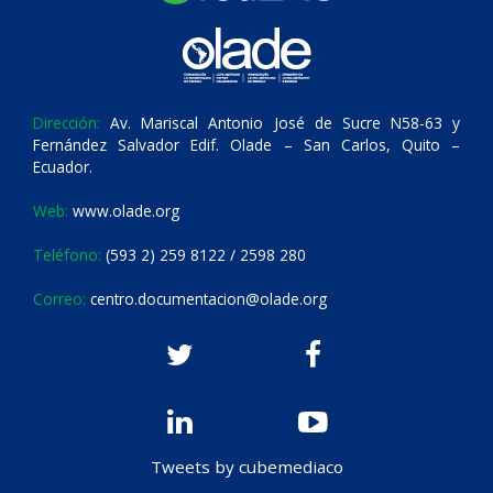
Dirección:
Av. Mariscal Antonio José de Sucre N58-63 y
Fernández Salvador Edif. Olade – San Carlos, Quito –
Ecuador.
Web:
www.olade.org
Teléfono:
(593 2) 259 8122 / 2598 280
Correo:
centro.documentacion@olade.org
Tweets by cubemediaco