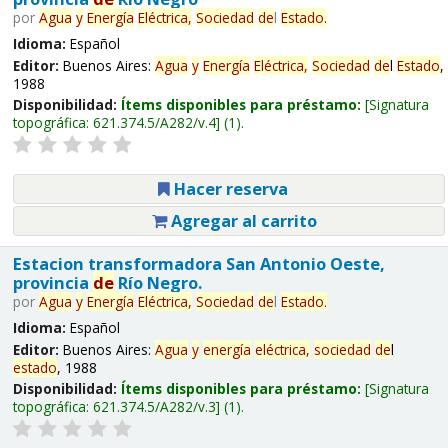
por
Agua
y
Energía
Eléctrica,
Sociedad
de
l
Estado
.
Idioma:
Español
Editor:
Buenos Aires:
Agua
y
Energía
Eléctrica,
Sociedad
de
l
Estado
,
1988
Disponibilidad:
Ítems disponibles para préstamo:
Signatura
topográfica:
621.374.5/A282/v.4
(1).
Hacer reserva
Agregar al carrito
Estacion transformadora San Antonio Oeste,
provincia
de
Río Negro.
por
Agua
y
Energía
Eléctrica,
Sociedad
de
l
Estado
.
Idioma:
Español
Editor:
Buenos Aires:
Agua
y
energía
eléctrica,
sociedad
de
l
estado
, 1988
Disponibilidad:
Ítems disponibles para préstamo:
Signatura
topográfica:
621.374.5/A282/v.3
(1).