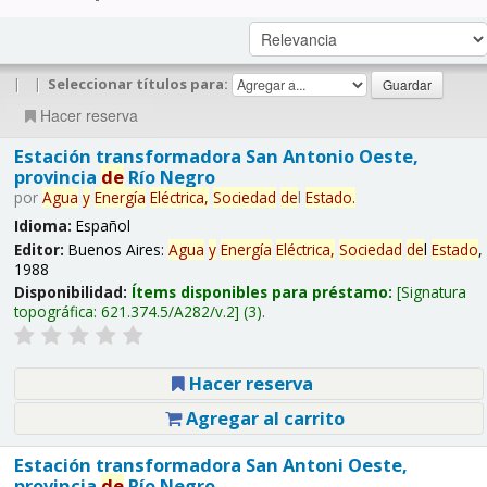
|
|
Seleccionar títulos para:
Hacer reserva
Estación transformadora San Antonio Oeste,
provincia
de
Río Negro
por
Agua
y
Energía
Eléctrica,
Sociedad
de
l
Estado
.
Idioma:
Español
Editor:
Buenos Aires:
Agua
y
Energía
Eléctrica,
Sociedad
de
l
Estado
,
1988
Disponibilidad:
Ítems disponibles para préstamo:
Signatura
topográfica:
621.374.5/A282/v.2
(3).
Hacer reserva
Agregar al carrito
Estación transformadora San Antoni Oeste,
provincia
de
Río Negro