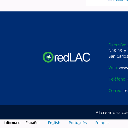
Dirección:
A
N58-63 y 
San Carlos
Web:
www.
Teléfono:
Correo:
ce
Al crear una cu
Idiomas:
Español
English
Português
Français