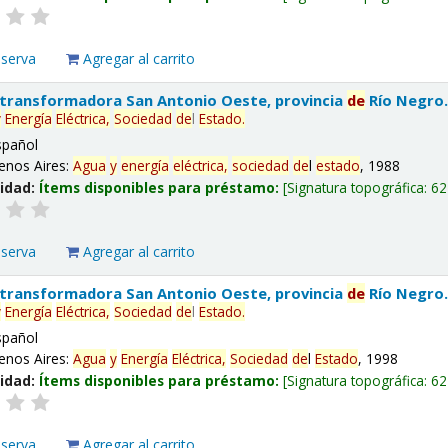
eserva
Agregar al carrito
 transformadora San Antonio Oeste, provincia
de
Río Negro
y
Energía
Eléctrica,
Sociedad
de
l
Estado
.
spañol
enos Aires:
Agua
y
energía
eléctrica,
sociedad
de
l
estado
, 1988
lidad:
Ítems disponibles para préstamo:
Signatura topográfica:
62
eserva
Agregar al carrito
 transformadora San Antonio Oeste, provincia
de
Río Negro
y
Energía
Eléctrica,
Sociedad
de
l
Estado
.
spañol
enos Aires:
Agua
y
Energía
Eléctrica,
Sociedad
de
l
Estado
, 1998
lidad:
Ítems disponibles para préstamo:
Signatura topográfica:
62
eserva
Agregar al carrito