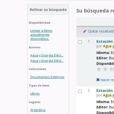
Refinar su búsqueda
Su búsqueda re
Disponibilidad
Limitar a ítems
Quitar resaltad
actualmente
disponibles.
1.
Estación
por
Agua
Autores
Idioma:
E
Agua y Energía Eléct...
Editor:
Bu
Agua y Energía Eléct...
Disponibi
Colecciones
Documentos Externos
Hacer r
Tipos de ítem
2.
Estación
Libros
por
Agua
Idioma:
E
Lugares
Editor:
Bu
Argentina
Disponibi