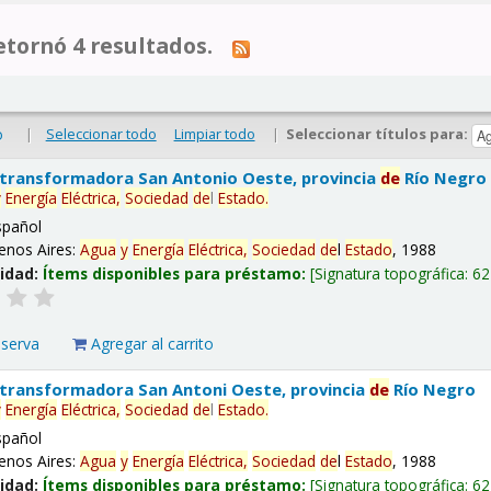
tornó 4 resultados.
|
Seleccionar todo
Limpiar todo
|
Seleccionar títulos para:
o
 transformadora San Antonio Oeste, provincia
de
Río Negro
y
Energía
Eléctrica,
Sociedad
de
l
Estado
.
spañol
enos Aires:
Agua
y
Energía
Eléctrica,
Sociedad
de
l
Estado
, 1988
lidad:
Ítems disponibles para préstamo:
Signatura topográfica:
62
eserva
Agregar al carrito
 transformadora San Antoni Oeste, provincia
de
Río Negro
y
Energía
Eléctrica,
Sociedad
de
l
Estado
.
spañol
enos Aires:
Agua
y
Energía
Eléctrica,
Sociedad
de
l
Estado
, 1988
lidad:
Ítems disponibles para préstamo:
Signatura topográfica:
62