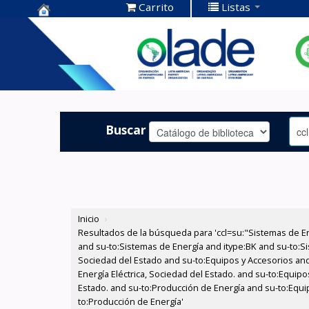
Carrito
Listas
Centro de
Documentación
OLADE -
Buscar
Inicio
›
Resultados de la búsqueda para 'ccl=su:"Sistemas de E
and su-to:Sistemas de Energía and itype:BK and su-to:Si
Sociedad del Estado and su-to:Equipos y Accesorios and
Energía Eléctrica, Sociedad del Estado. and su-to:Equipo
Estado. and su-to:Producción de Energía and su-to:Equi
to:Producción de Energía'