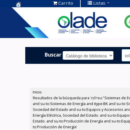
Carrito
Listas
Centro de
Documentación
OLADE -
Buscar
Inicio
›
Resultados de la búsqueda para 'ccl=su:"Sistemas de E
and su-to:Sistemas de Energía and itype:BK and su-to:Si
Sociedad del Estado and su-to:Equipos y Accesorios and
Energía Eléctrica, Sociedad del Estado. and su-to:Equipo
Estado. and su-to:Producción de Energía and su-to:Equi
to:Producción de Energía'