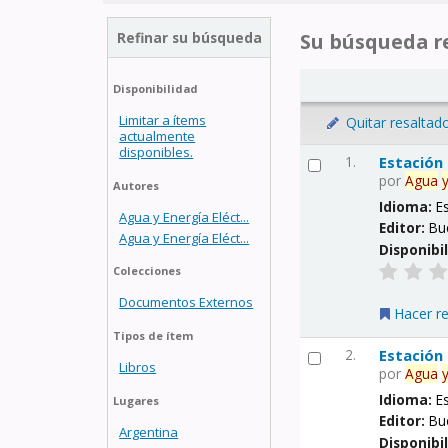
Refinar su búsqueda
Su búsqueda re
Disponibilidad
Limitar a ítems
Quitar resaltad
actualmente
disponibles.
1.
Estación
por
Agua
Autores
Idioma:
E
Agua y Energía Eléct...
Editor:
Bu
Agua y Energía Eléct...
Disponibi
Colecciones
Documentos Externos
Hacer r
Tipos de ítem
2.
Estación
Libros
por
Agua
Idioma:
E
Lugares
Editor:
Bu
Argentina
Disponibi