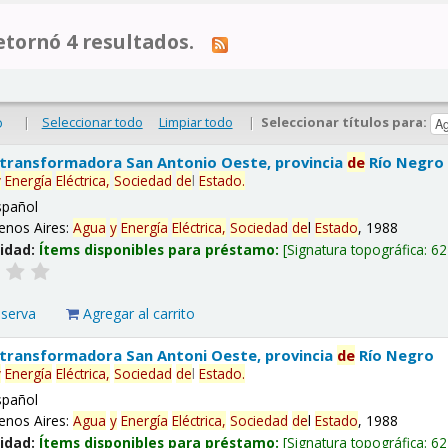
tornó 4 resultados.
|
Seleccionar todo
Limpiar todo
|
Seleccionar títulos para:
o
 transformadora San Antonio Oeste, provincia
de
Río Negro
y
Energía
Eléctrica,
Sociedad
de
l
Estado
.
spañol
enos Aires:
Agua
y
Energía
Eléctrica,
Sociedad
de
l
Estado
, 1988
lidad:
Ítems disponibles para préstamo:
Signatura topográfica:
62
eserva
Agregar al carrito
 transformadora San Antoni Oeste, provincia
de
Río Negro
y
Energía
Eléctrica,
Sociedad
de
l
Estado
.
spañol
enos Aires:
Agua
y
Energía
Eléctrica,
Sociedad
de
l
Estado
, 1988
lidad:
Ítems disponibles para préstamo:
Signatura topográfica:
62