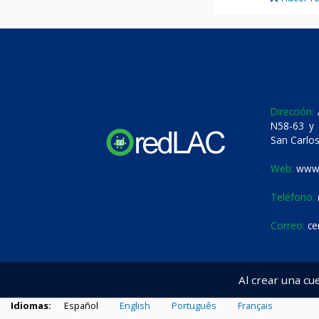
Dirección:
A
N58-63 y 
San Carlos
Web:
www.
Teléfono:
Correo:
ce
Al crear una cu
Idiomas:
Español
English
Português
Français