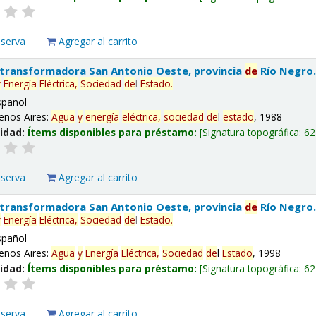
eserva
Agregar al carrito
 transformadora San Antonio Oeste, provincia
de
Río Negro
y
Energía
Eléctrica,
Sociedad
de
l
Estado
.
spañol
enos Aires:
Agua
y
energía
eléctrica,
sociedad
de
l
estado
, 1988
lidad:
Ítems disponibles para préstamo:
Signatura topográfica:
62
eserva
Agregar al carrito
 transformadora San Antonio Oeste, provincia
de
Río Negro
y
Energía
Eléctrica,
Sociedad
de
l
Estado
.
spañol
enos Aires:
Agua
y
Energía
Eléctrica,
Sociedad
de
l
Estado
, 1998
lidad:
Ítems disponibles para préstamo:
Signatura topográfica:
62
eserva
Agregar al carrito