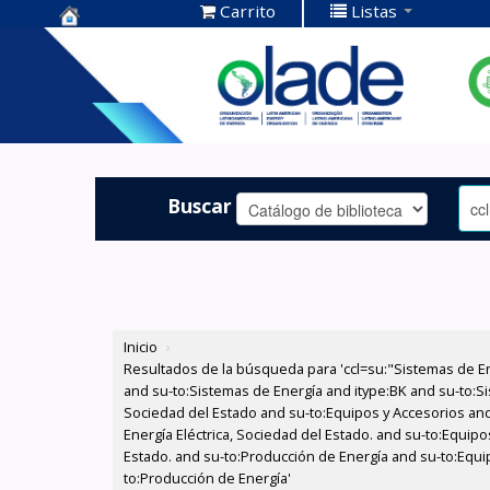
Carrito
Listas
Centro de
Documentación
OLADE -
Buscar
Inicio
›
Resultados de la búsqueda para 'ccl=su:"Sistemas de E
and su-to:Sistemas de Energía and itype:BK and su-to:Si
Sociedad del Estado and su-to:Equipos y Accesorios and
Energía Eléctrica, Sociedad del Estado. and su-to:Equipo
Estado. and su-to:Producción de Energía and su-to:Equi
to:Producción de Energía'