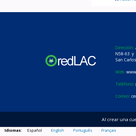
Dirección:
A
N58-63 y 
San Carlos
Web:
www.
Teléfono:
Correo:
ce
Al crear una cu
Idiomas:
Español
English
Português
Français