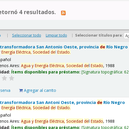
tornó 4 resultados.
|
Seleccionar todo
Limpiar todo
|
Seleccionar títulos para:
o
 transformadora San Antonio Oeste, provincia
de
Río Negro
y
Energía
Eléctrica,
Sociedad
de
l
Estado
.
spañol
enos Aires:
Agua
y
Energía
Eléctrica,
Sociedad
de
l
Estado
, 1988
lidad:
Ítems disponibles para préstamo:
Signatura topográfica:
62
eserva
Agregar al carrito
 transformadora San Antoni Oeste, provincia
de
Río Negro
y
Energía
Eléctrica,
Sociedad
de
l
Estado
.
spañol
enos Aires:
Agua
y
Energía
Eléctrica,
Sociedad
de
l
Estado
, 1988
lidad:
Ítems disponibles para préstamo:
Signatura topográfica:
62