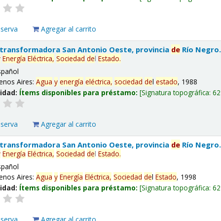
eserva
Agregar al carrito
 transformadora San Antonio Oeste, provincia
de
Río Negro
y
Energía
Eléctrica,
Sociedad
de
l
Estado
.
spañol
enos Aires:
Agua
y
energía
eléctrica,
sociedad
de
l
estado
, 1988
lidad:
Ítems disponibles para préstamo:
Signatura topográfica:
62
eserva
Agregar al carrito
 transformadora San Antonio Oeste, provincia
de
Río Negro
y
Energía
Eléctrica,
Sociedad
de
l
Estado
.
spañol
enos Aires:
Agua
y
Energía
Eléctrica,
Sociedad
de
l
Estado
, 1998
lidad:
Ítems disponibles para préstamo:
Signatura topográfica:
62
eserva
Agregar al carrito