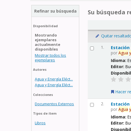
Refinar su búsqueda
Su búsqueda re
Disponibilidad
Mostrando
Quitar resaltad
ejemplares
actualmente
1.
Estación
disponibles
por
Agua
Mostrar todos los
ejemplares
Idioma:
E
Editor:
Bu
Autores
Disponibi
Agua y Energía Eléct...
Agua y Energía Eléct...
Hacer r
Colecciones
2.
Estación
Documentos Externos
por
Agua
Tipos de ítem
Idioma:
E
Libros
Editor:
Bu
Disponibi