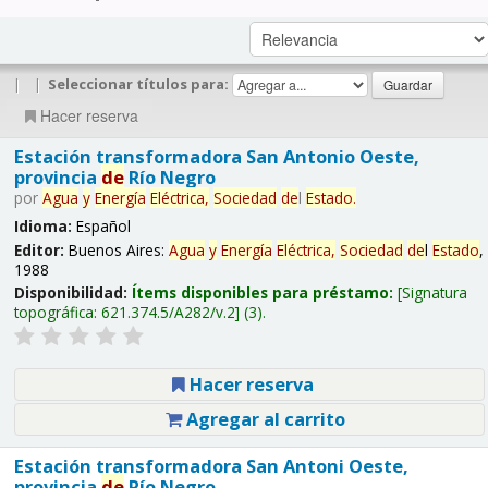
|
|
Seleccionar títulos para:
Hacer reserva
Estación transformadora San Antonio Oeste,
provincia
de
Río Negro
por
Agua
y
Energía
Eléctrica,
Sociedad
de
l
Estado
.
Idioma:
Español
Editor:
Buenos Aires:
Agua
y
Energía
Eléctrica,
Sociedad
de
l
Estado
,
1988
Disponibilidad:
Ítems disponibles para préstamo:
Signatura
topográfica:
621.374.5/A282/v.2
(3).
Hacer reserva
Agregar al carrito
Estación transformadora San Antoni Oeste,
provincia
de
Río Negro