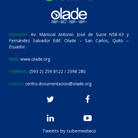
Dirección:
Av. Mariscal Antonio José de Sucre N58-63 y
Fernández Salvador Edif. Olade – San Carlos, Quito –
Ecuador.
Web:
www.olade.org
Teléfono:
(593 2) 259 8122 / 2598 280
Correo:
centro.documentacion@olade.org
Tweets by cubemediaco