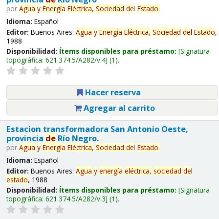
por
Agua
y
Energía
Eléctrica,
Sociedad
de
l
Estado
.
Idioma:
Español
Editor:
Buenos Aires:
Agua
y
Energía
Eléctrica,
Sociedad
de
l
Estado
,
1988
Disponibilidad:
Ítems disponibles para préstamo:
Signatura
topográfica:
621.374.5/A282/v.4
(1).
Hacer reserva
Agregar al carrito
Estacion transformadora San Antonio Oeste,
provincia
de
Río Negro.
por
Agua
y
Energía
Eléctrica,
Sociedad
de
l
Estado
.
Idioma:
Español
Editor:
Buenos Aires:
Agua
y
energía
eléctrica,
sociedad
de
l
estado
, 1988
Disponibilidad:
Ítems disponibles para préstamo:
Signatura
topográfica:
621.374.5/A282/v.3
(1).