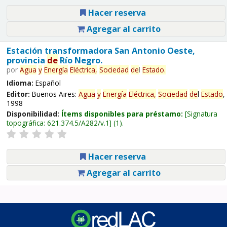
Hacer reserva
Agregar al carrito
Estación transformadora San Antonio Oeste,
provincia
de
Río Negro.
por
Agua
y
Energía
Eléctrica,
Sociedad
de
l
Estado
.
Idioma:
Español
Editor:
Buenos Aires:
Agua
y
Energía
Eléctrica,
Sociedad
de
l
Estado
,
1998
Disponibilidad:
Ítems disponibles para préstamo:
Signatura
topográfica:
621.374.5/A282/v.1
(1).
Hacer reserva
Agregar al carrito