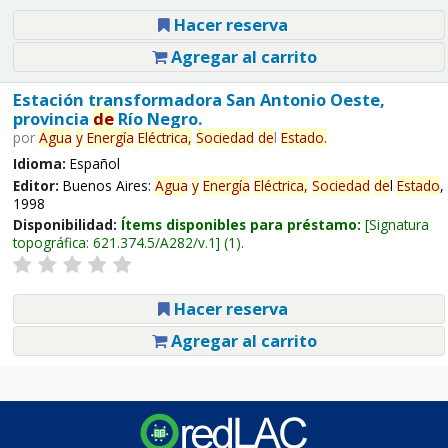
Hacer reserva
Agregar al carrito
Estación transformadora San Antonio Oeste,
provincia
de
Río Negro.
por
Agua
y
Energía
Eléctrica,
Sociedad
de
l
Estado
.
Idioma:
Español
Editor:
Buenos Aires:
Agua
y
Energía
Eléctrica,
Sociedad
de
l
Estado
,
1998
Disponibilidad:
Ítems disponibles para préstamo:
Signatura
topográfica:
621.374.5/A282/v.1
(1).
Hacer reserva
Agregar al carrito