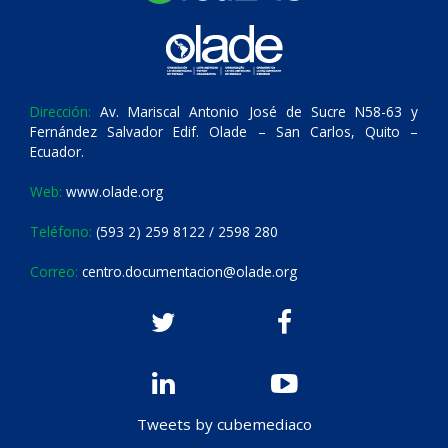
Dirección:
Av. Mariscal Antonio José de Sucre N58-63 y
Fernández Salvador Edif. Olade – San Carlos, Quito –
Ecuador.
Web:
www.olade.org
Teléfono:
(593 2) 259 8122 / 2598 280
Correo:
centro.documentacion@olade.org
Tweets by cubemediaco