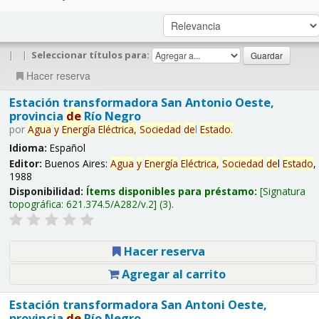
|
|
Seleccionar títulos para:
Hacer reserva
Estación transformadora San Antonio Oeste,
provincia
de
Río Negro
por
Agua
y
Energía
Eléctrica,
Sociedad
de
l
Estado
.
Idioma:
Español
Editor:
Buenos Aires:
Agua
y
Energía
Eléctrica,
Sociedad
de
l
Estado
,
1988
Disponibilidad:
Ítems disponibles para préstamo:
Signatura
topográfica:
621.374.5/A282/v.2
(3).
Hacer reserva
Agregar al carrito
Estación transformadora San Antoni Oeste,
provincia
de
Río Negro