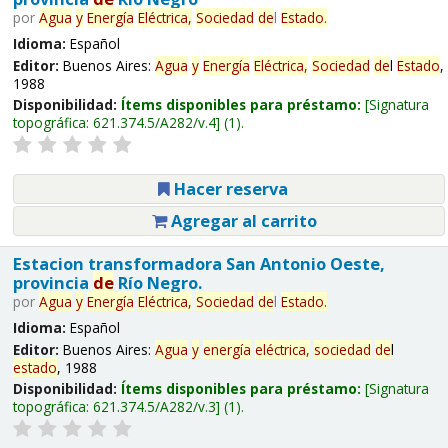
por
Agua
y
Energía
Eléctrica,
Sociedad
de
l
Estado
.
Idioma:
Español
Editor:
Buenos Aires:
Agua
y
Energía
Eléctrica,
Sociedad
de
l
Estado
,
1988
Disponibilidad:
Ítems disponibles para préstamo:
Signatura
topográfica:
621.374.5/A282/v.4
(1).
Hacer reserva
Agregar al carrito
Estacion transformadora San Antonio Oeste,
provincia
de
Río Negro.
por
Agua
y
Energía
Eléctrica,
Sociedad
de
l
Estado
.
Idioma:
Español
Editor:
Buenos Aires:
Agua
y
energía
eléctrica,
sociedad
de
l
estado
, 1988
Disponibilidad:
Ítems disponibles para préstamo:
Signatura
topográfica:
621.374.5/A282/v.3
(1).