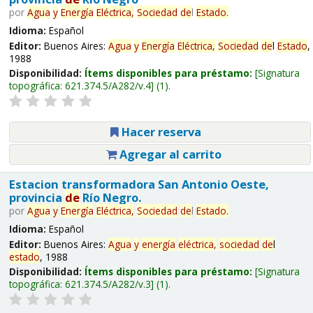
por
Agua
y
Energía
Eléctrica,
Sociedad
de
l
Estado
.
Idioma:
Español
Editor:
Buenos Aires:
Agua
y
Energía
Eléctrica,
Sociedad
de
l
Estado
,
1988
Disponibilidad:
Ítems disponibles para préstamo:
Signatura
topográfica:
621.374.5/A282/v.4
(1).
Hacer reserva
Agregar al carrito
Estacion transformadora San Antonio Oeste,
provincia
de
Río Negro.
por
Agua
y
Energía
Eléctrica,
Sociedad
de
l
Estado
.
Idioma:
Español
Editor:
Buenos Aires:
Agua
y
energía
eléctrica,
sociedad
de
l
estado
, 1988
Disponibilidad:
Ítems disponibles para préstamo:
Signatura
topográfica:
621.374.5/A282/v.3
(1).