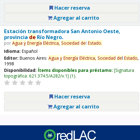
Hacer reserva
Agregar al carrito
Estación transformadora San Antonio Oeste,
provincia
de
Río Negro.
por
Agua
y
Energía
Eléctrica,
Sociedad
de
l
Estado
.
Idioma:
Español
Editor:
Buenos Aires:
Agua
y
Energía
Eléctrica,
Sociedad
de
l
Estado
,
1998
Disponibilidad:
Ítems disponibles para préstamo:
Signatura
topográfica:
621.374.5/A282/v.1
(1).
Hacer reserva
Agregar al carrito