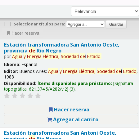
|
|
Seleccionar títulos para:
Hacer reserva
Estación transformadora San Antonio Oeste,
provincia
de
Río Negro
por
Agua
y
Energía
Eléctrica,
Sociedad
de
l
Estado
.
Idioma:
Español
Editor:
Buenos Aires:
Agua
y
Energía
Eléctrica,
Sociedad
de
l
Estado
,
1988
Disponibilidad:
Ítems disponibles para préstamo:
Signatura
topográfica:
621.374.5/A282/v.2
(3).
Hacer reserva
Agregar al carrito
Estación transformadora San Antoni Oeste,
provincia
de
Río Negro