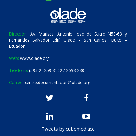
Dirección:
Av. Mariscal Antonio José de Sucre N58-63 y
Fernández Salvador Edif. Olade – San Carlos, Quito –
Ecuador.
Web:
www.olade.org
Teléfono:
(593 2) 259 8122 / 2598 280
Correo:
centro.documentacion@olade.org
Tweets by cubemediaco