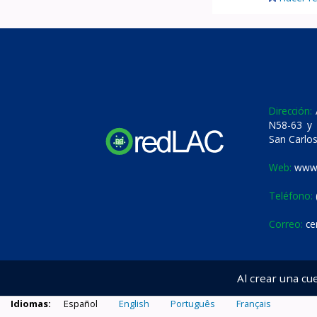
Dirección:
A
N58-63 y 
San Carlos
Web:
www.
Teléfono:
Correo:
ce
Al crear una cu
Idiomas:
Español
English
Português
Français