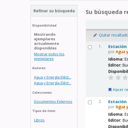
Refinar su búsqueda
Su búsqueda re
Disponibilidad
Mostrando
Quitar resaltad
ejemplares
actualmente
1.
Estación
disponibles
por
Agua
Mostrar todos los
ejemplares
Idioma:
E
Editor:
Bu
Autores
Disponibi
Agua y Energía Eléct...
Agua y Energía Eléct...
Hacer r
Colecciones
2.
Estación
Documentos Externos
por
Agua
Tipos de ítem
Idioma:
E
Libros
Editor:
Bu
Disponibi