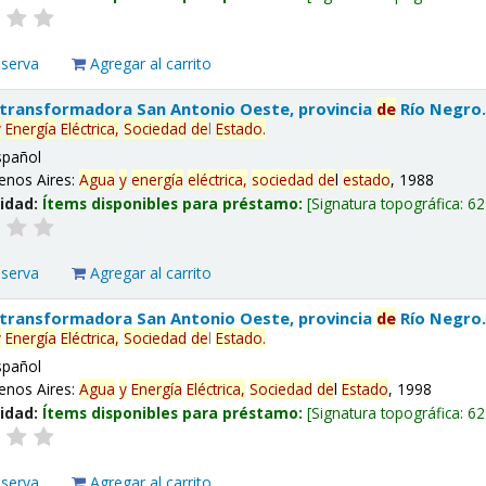
eserva
Agregar al carrito
 transformadora San Antonio Oeste, provincia
de
Río Negro
y
Energía
Eléctrica,
Sociedad
de
l
Estado
.
spañol
enos Aires:
Agua
y
energía
eléctrica,
sociedad
de
l
estado
, 1988
lidad:
Ítems disponibles para préstamo:
Signatura topográfica:
62
eserva
Agregar al carrito
 transformadora San Antonio Oeste, provincia
de
Río Negro
y
Energía
Eléctrica,
Sociedad
de
l
Estado
.
spañol
enos Aires:
Agua
y
Energía
Eléctrica,
Sociedad
de
l
Estado
, 1998
lidad:
Ítems disponibles para préstamo:
Signatura topográfica:
62
eserva
Agregar al carrito