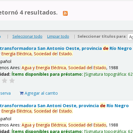
tornó 4 resultados.
|
Seleccionar todo
Limpiar todo
|
Seleccionar títulos para:
o
 transformadora San Antonio Oeste, provincia
de
Río Negro
y
Energía
Eléctrica,
Sociedad
de
l
Estado
.
spañol
enos Aires:
Agua
y
Energía
Eléctrica,
Sociedad
de
l
Estado
, 1988
lidad:
Ítems disponibles para préstamo:
Signatura topográfica:
62
eserva
Agregar al carrito
 transformadora San Antoni Oeste, provincia
de
Río Negro
y
Energía
Eléctrica,
Sociedad
de
l
Estado
.
spañol
enos Aires:
Agua
y
Energía
Eléctrica,
Sociedad
de
l
Estado
, 1988
lidad:
Ítems disponibles para préstamo:
Signatura topográfica:
62