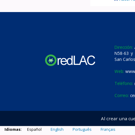
Dirección:
A
N58-63 y 
San Carlos
Web:
www.
Teléfono:
Correo:
ce
Al crear una cu
Idiomas:
Español
English
Português
Français