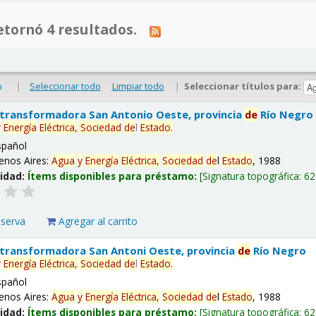
tornó 4 resultados.
|
Seleccionar todo
Limpiar todo
|
Seleccionar títulos para:
o
 transformadora San Antonio Oeste, provincia
de
Río Negro
y
Energía
Eléctrica,
Sociedad
de
l
Estado
.
spañol
enos Aires:
Agua
y
Energía
Eléctrica,
Sociedad
de
l
Estado
, 1988
lidad:
Ítems disponibles para préstamo:
Signatura topográfica:
62
eserva
Agregar al carrito
 transformadora San Antoni Oeste, provincia
de
Río Negro
y
Energía
Eléctrica,
Sociedad
de
l
Estado
.
spañol
enos Aires:
Agua
y
Energía
Eléctrica,
Sociedad
de
l
Estado
, 1988
lidad:
Ítems disponibles para préstamo:
Signatura topográfica:
62