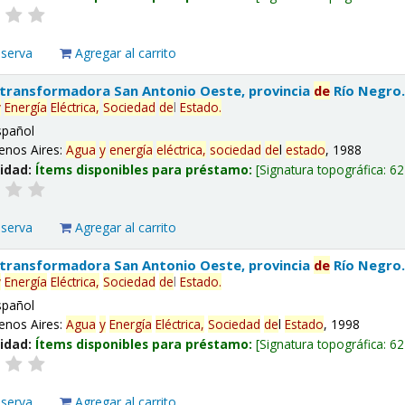
eserva
Agregar al carrito
 transformadora San Antonio Oeste, provincia
de
Río Negro
y
Energía
Eléctrica,
Sociedad
de
l
Estado
.
spañol
enos Aires:
Agua
y
energía
eléctrica,
sociedad
de
l
estado
, 1988
lidad:
Ítems disponibles para préstamo:
Signatura topográfica:
62
eserva
Agregar al carrito
 transformadora San Antonio Oeste, provincia
de
Río Negro
y
Energía
Eléctrica,
Sociedad
de
l
Estado
.
spañol
enos Aires:
Agua
y
Energía
Eléctrica,
Sociedad
de
l
Estado
, 1998
lidad:
Ítems disponibles para préstamo:
Signatura topográfica:
62
eserva
Agregar al carrito