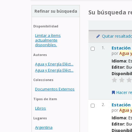
Refinar su búsqueda
Su búsqueda re
Disponibilidad
Limitar a ítems
Quitar resaltad
actualmente
disponibles.
1.
Estación
por
Agua
Autores
Idioma:
E
Agua y Energía Eléct...
Editor:
Bu
Agua y Energía Eléct...
Disponibi
Colecciones
Documentos Externos
Hacer r
Tipos de ítem
2.
Estación
Libros
por
Agua
Idioma:
E
Lugares
Editor:
Bu
Argentina
Disponibi