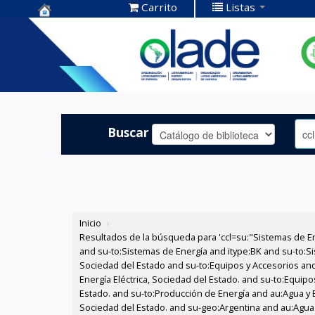
Carrito
Listas
Centro de
Documentación
OLADE -
Buscar
Inicio
›
Resultados de la búsqueda para 'ccl=su:"Sistemas de E
and su-to:Sistemas de Energía and itype:BK and su-to:Si
Sociedad del Estado and su-to:Equipos y Accesorios and
Energía Eléctrica, Sociedad del Estado. and su-to:Equipo
Estado. and su-to:Producción de Energía and au:Agua y En
Sociedad del Estado. and su-geo:Argentina and au:Agua y