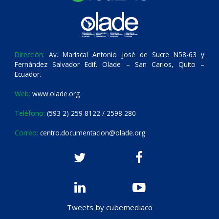
Dirección:
Av. Mariscal Antonio José de Sucre N58-63 y
Fernández Salvador Edif. Olade – San Carlos, Quito –
Ecuador.
Web:
www.olade.org
Teléfono:
(593 2) 259 8122 / 2598 280
Correo:
centro.documentacion@olade.org
Tweets by cubemediaco