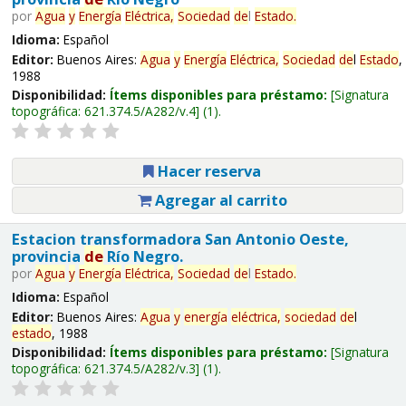
por
Agua
y
Energía
Eléctrica,
Sociedad
de
l
Estado
.
Idioma:
Español
Editor:
Buenos Aires:
Agua
y
Energía
Eléctrica,
Sociedad
de
l
Estado
,
1988
Disponibilidad:
Ítems disponibles para préstamo:
Signatura
topográfica:
621.374.5/A282/v.4
(1).
Hacer reserva
Agregar al carrito
Estacion transformadora San Antonio Oeste,
provincia
de
Río Negro.
por
Agua
y
Energía
Eléctrica,
Sociedad
de
l
Estado
.
Idioma:
Español
Editor:
Buenos Aires:
Agua
y
energía
eléctrica,
sociedad
de
l
estado
, 1988
Disponibilidad:
Ítems disponibles para préstamo:
Signatura
topográfica:
621.374.5/A282/v.3
(1).