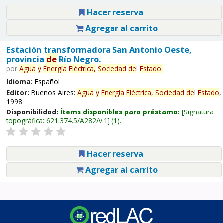
Hacer reserva
Agregar al carrito
Estación transformadora San Antonio Oeste,
provincia
de
Río Negro.
por
Agua
y
Energía
Eléctrica,
Sociedad
de
l
Estado
.
Idioma:
Español
Editor:
Buenos Aires:
Agua
y
Energía
Eléctrica,
Sociedad
de
l
Estado
,
1998
Disponibilidad:
Ítems disponibles para préstamo:
Signatura
topográfica:
621.374.5/A282/v.1
(1).
Hacer reserva
Agregar al carrito