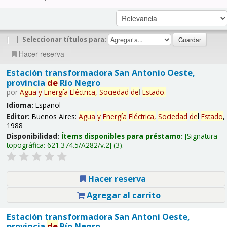
|
|
Seleccionar títulos para:
Hacer reserva
Estación transformadora San Antonio Oeste,
provincia
de
Río Negro
por
Agua
y
Energía
Eléctrica,
Sociedad
de
l
Estado
.
Idioma:
Español
Editor:
Buenos Aires:
Agua
y
Energía
Eléctrica,
Sociedad
de
l
Estado
,
1988
Disponibilidad:
Ítems disponibles para préstamo:
Signatura
topográfica:
621.374.5/A282/v.2
(3).
Hacer reserva
Agregar al carrito
Estación transformadora San Antoni Oeste,
provincia
de
Río Negro