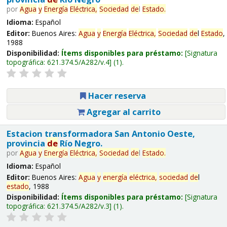
por
Agua
y
Energía
Eléctrica,
Sociedad
de
l
Estado
.
Idioma:
Español
Editor:
Buenos Aires:
Agua
y
Energía
Eléctrica,
Sociedad
de
l
Estado
,
1988
Disponibilidad:
Ítems disponibles para préstamo:
Signatura
topográfica:
621.374.5/A282/v.4
(1).
Hacer reserva
Agregar al carrito
Estacion transformadora San Antonio Oeste,
provincia
de
Río Negro.
por
Agua
y
Energía
Eléctrica,
Sociedad
de
l
Estado
.
Idioma:
Español
Editor:
Buenos Aires:
Agua
y
energía
eléctrica,
sociedad
de
l
estado
, 1988
Disponibilidad:
Ítems disponibles para préstamo:
Signatura
topográfica:
621.374.5/A282/v.3
(1).