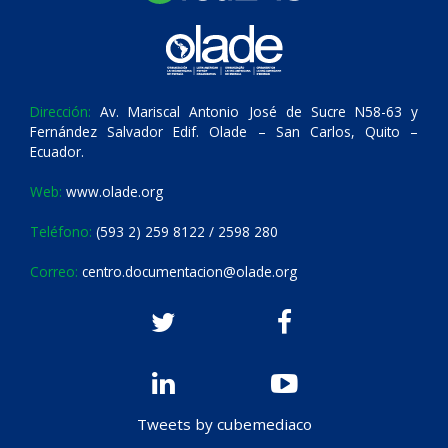
Dirección:
Av. Mariscal Antonio José de Sucre N58-63 y
Fernández Salvador Edif. Olade – San Carlos, Quito –
Ecuador.
Web:
www.olade.org
Teléfono:
(593 2) 259 8122 / 2598 280
Correo:
centro.documentacion@olade.org
Tweets by cubemediaco