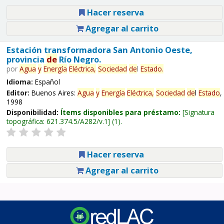
Hacer reserva
Agregar al carrito
Estación transformadora San Antonio Oeste,
provincia
de
Río Negro.
por
Agua
y
Energía
Eléctrica,
Sociedad
de
l
Estado
.
Idioma:
Español
Editor:
Buenos Aires:
Agua
y
Energía
Eléctrica,
Sociedad
de
l
Estado
,
1998
Disponibilidad:
Ítems disponibles para préstamo:
Signatura
topográfica:
621.374.5/A282/v.1
(1).
Hacer reserva
Agregar al carrito