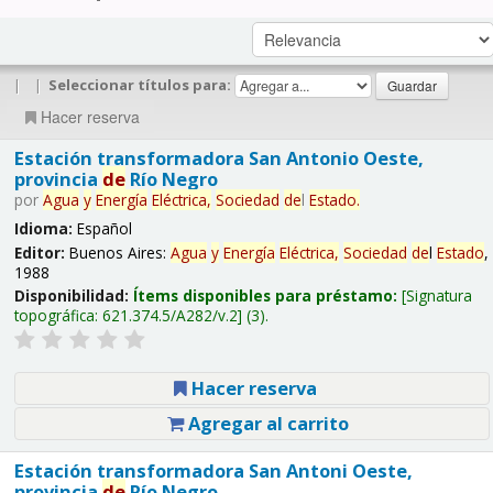
|
|
Seleccionar títulos para:
Hacer reserva
Estación transformadora San Antonio Oeste,
provincia
de
Río Negro
por
Agua
y
Energía
Eléctrica,
Sociedad
de
l
Estado
.
Idioma:
Español
Editor:
Buenos Aires:
Agua
y
Energía
Eléctrica,
Sociedad
de
l
Estado
,
1988
Disponibilidad:
Ítems disponibles para préstamo:
Signatura
topográfica:
621.374.5/A282/v.2
(3).
Hacer reserva
Agregar al carrito
Estación transformadora San Antoni Oeste,
provincia
de
Río Negro