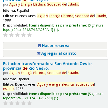
por
Agua
y
Energía
Eléctrica,
Sociedad
de
l
Estado
.
Idioma:
Español
Editor:
Buenos Aires:
Agua
y
Energía
Eléctrica,
Sociedad
de
l
Estado
,
1988
Disponibilidad:
Ítems disponibles para préstamo:
Signatura
topográfica:
621.374.5/A282/v.4
(1).
Hacer reserva
Agregar al carrito
Estacion transformadora San Antonio Oeste,
provincia
de
Río Negro.
por
Agua
y
Energía
Eléctrica,
Sociedad
de
l
Estado
.
Idioma:
Español
Editor:
Buenos Aires:
Agua
y
energía
eléctrica,
sociedad
de
l
estado
, 1988
Disponibilidad:
Ítems disponibles para préstamo:
Signatura
topográfica:
621.374.5/A282/v.3
(1).