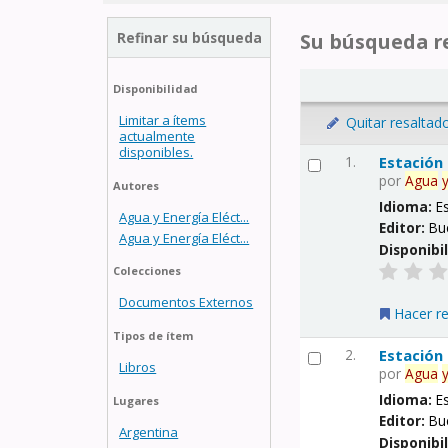
Refinar su búsqueda
Su búsqueda re
Disponibilidad
Limitar a ítems
Quitar resaltad
actualmente
disponibles.
1.
Estación
por
Agua
Autores
Idioma:
E
Agua y Energía Eléct...
Editor:
Bu
Agua y Energía Eléct...
Disponibi
Colecciones
Documentos Externos
Hacer r
Tipos de ítem
2.
Estación
Libros
por
Agua
Idioma:
E
Lugares
Editor:
Bu
Argentina
Disponibi