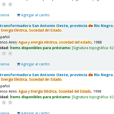
eserva
Agregar al carrito
 transformadora San Antonio Oeste, provincia
de
Río Negro
y
Energía
Eléctrica,
Sociedad
de
l
Estado
.
spañol
enos Aires:
Agua
y
energía
eléctrica,
sociedad
de
l
estado
, 1988
lidad:
Ítems disponibles para préstamo:
Signatura topográfica:
62
eserva
Agregar al carrito
 transformadora San Antonio Oeste, provincia
de
Río Negro
y
Energía
Eléctrica,
Sociedad
de
l
Estado
.
spañol
enos Aires:
Agua
y
Energía
Eléctrica,
Sociedad
de
l
Estado
, 1998
lidad:
Ítems disponibles para préstamo:
Signatura topográfica:
62
eserva
Agregar al carrito