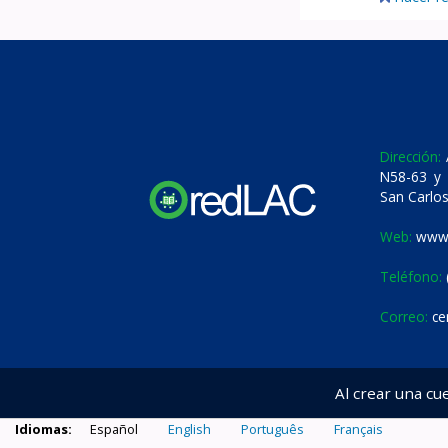
Dirección:
A
N58-63 y 
San Carlos
Web:
www.
Teléfono:
Correo:
ce
Al crear una cu
Idiomas:
Español
English
Português
Français