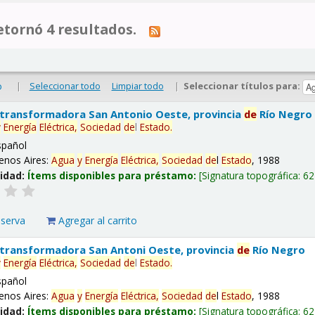
tornó 4 resultados.
|
Seleccionar todo
Limpiar todo
|
Seleccionar títulos para:
o
 transformadora San Antonio Oeste, provincia
de
Río Negro
y
Energía
Eléctrica,
Sociedad
de
l
Estado
.
spañol
enos Aires:
Agua
y
Energía
Eléctrica,
Sociedad
de
l
Estado
, 1988
lidad:
Ítems disponibles para préstamo:
Signatura topográfica:
62
eserva
Agregar al carrito
 transformadora San Antoni Oeste, provincia
de
Río Negro
y
Energía
Eléctrica,
Sociedad
de
l
Estado
.
spañol
enos Aires:
Agua
y
Energía
Eléctrica,
Sociedad
de
l
Estado
, 1988
lidad:
Ítems disponibles para préstamo:
Signatura topográfica:
62