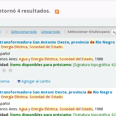
tornó 4 resultados.
|
Seleccionar todo
Limpiar todo
|
Seleccionar títulos para:
o
 transformadora San Antonio Oeste, provincia
de
Río Negro
y
Energía
Eléctrica,
Sociedad
de
l
Estado
.
spañol
enos Aires:
Agua
y
Energía
Eléctrica,
Sociedad
de
l
Estado
, 1988
lidad:
Ítems disponibles para préstamo:
Signatura topográfica:
62
eserva
Agregar al carrito
 transformadora San Antoni Oeste, provincia
de
Río Negro
y
Energía
Eléctrica,
Sociedad
de
l
Estado
.
spañol
enos Aires:
Agua
y
Energía
Eléctrica,
Sociedad
de
l
Estado
, 1988
lidad:
Ítems disponibles para préstamo:
Signatura topográfica:
62