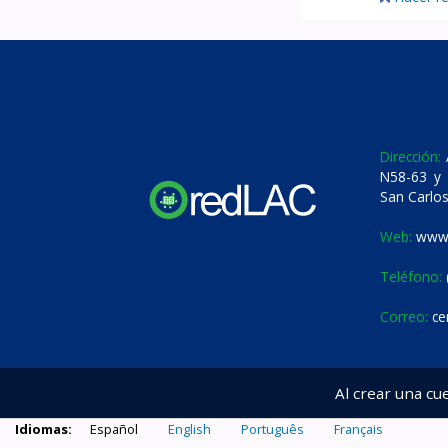
Dirección:
A
N58-63 y 
San Carlos
Web:
www.
Teléfono:
Correo:
ce
Al crear una cu
Idiomas:
Español
English
Português
Français