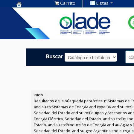
Carrito
Listas
Centro de
Documentación
OLADE -
Buscar
Inicio
›
Resultados de la búsqueda para 'ccl=su:"Sistemas de E
and su-to:Sistemas de Energía and itype:BK and su-to:Si
Sociedad del Estado and su-to:Equipos y Accesorios and
Energía Eléctrica, Sociedad del Estado. and su-to:Equipo
Estado. and su-to:Producción de Energía and au:Agua y En
Sociedad del Estado. and su-geo:Argentina and au:Agua y