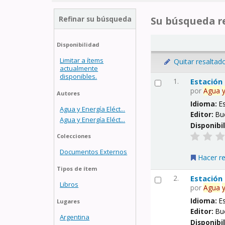
Refinar su búsqueda
Su búsqueda re
Disponibilidad
Limitar a ítems
Quitar resaltad
actualmente
disponibles.
1.
Estación
por
Agua
Autores
Idioma:
E
Agua y Energía Eléct...
Editor:
Bu
Agua y Energía Eléct...
Disponibi
Colecciones
Documentos Externos
Hacer r
Tipos de ítem
2.
Estación
Libros
por
Agua
Idioma:
E
Lugares
Editor:
Bu
Argentina
Disponibi