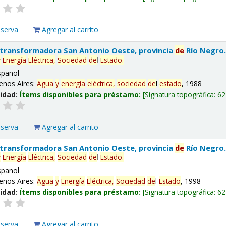
eserva
Agregar al carrito
 transformadora San Antonio Oeste, provincia
de
Río Negro
y
Energía
Eléctrica,
Sociedad
de
l
Estado
.
spañol
enos Aires:
Agua
y
energía
eléctrica,
sociedad
de
l
estado
, 1988
lidad:
Ítems disponibles para préstamo:
Signatura topográfica:
62
eserva
Agregar al carrito
 transformadora San Antonio Oeste, provincia
de
Río Negro
y
Energía
Eléctrica,
Sociedad
de
l
Estado
.
spañol
enos Aires:
Agua
y
Energía
Eléctrica,
Sociedad
de
l
Estado
, 1998
lidad:
Ítems disponibles para préstamo:
Signatura topográfica:
62
eserva
Agregar al carrito