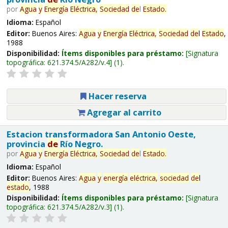
por
Agua
y
Energía
Eléctrica,
Sociedad
de
l
Estado
.
Idioma:
Español
Editor:
Buenos Aires:
Agua
y
Energía
Eléctrica,
Sociedad
de
l
Estado
,
1988
Disponibilidad:
Ítems disponibles para préstamo:
Signatura
topográfica:
621.374.5/A282/v.4
(1).
Hacer reserva
Agregar al carrito
Estacion transformadora San Antonio Oeste,
provincia
de
Río Negro.
por
Agua
y
Energía
Eléctrica,
Sociedad
de
l
Estado
.
Idioma:
Español
Editor:
Buenos Aires:
Agua
y
energía
eléctrica,
sociedad
de
l
estado
, 1988
Disponibilidad:
Ítems disponibles para préstamo:
Signatura
topográfica:
621.374.5/A282/v.3
(1).