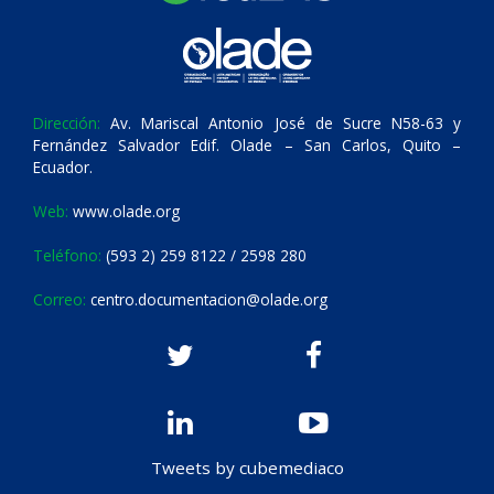
Dirección:
Av. Mariscal Antonio José de Sucre N58-63 y
Fernández Salvador Edif. Olade – San Carlos, Quito –
Ecuador.
Web:
www.olade.org
Teléfono:
(593 2) 259 8122 / 2598 280
Correo:
centro.documentacion@olade.org
Tweets by cubemediaco