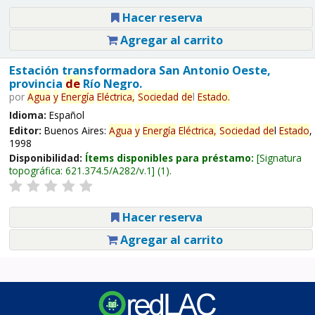
Hacer reserva
Agregar al carrito
Estación transformadora San Antonio Oeste,
provincia
de
Río Negro.
por
Agua
y
Energía
Eléctrica,
Sociedad
de
l
Estado
.
Idioma:
Español
Editor:
Buenos Aires:
Agua
y
Energía
Eléctrica,
Sociedad
de
l
Estado
,
1998
Disponibilidad:
Ítems disponibles para préstamo:
Signatura
topográfica:
621.374.5/A282/v.1
(1).
Hacer reserva
Agregar al carrito