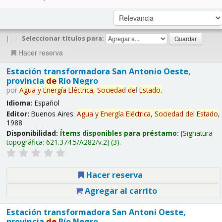
|
|
Seleccionar títulos para:
Hacer reserva
Estación transformadora San Antonio Oeste,
provincia
de
Río Negro
por
Agua
y
Energía
Eléctrica,
Sociedad
de
l
Estado
.
Idioma:
Español
Editor:
Buenos Aires:
Agua
y
Energía
Eléctrica,
Sociedad
de
l
Estado
,
1988
Disponibilidad:
Ítems disponibles para préstamo:
Signatura
topográfica:
621.374.5/A282/v.2
(3).
Hacer reserva
Agregar al carrito
Estación transformadora San Antoni Oeste,
provincia
de
Río Negro