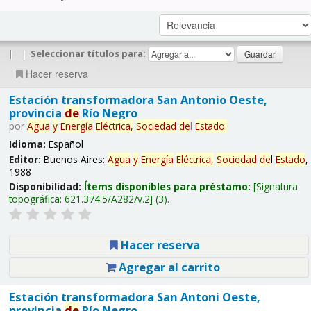
|
|
Seleccionar títulos para:
Hacer reserva
Estación transformadora San Antonio Oeste,
provincia
de
Río Negro
por
Agua
y
Energía
Eléctrica,
Sociedad
de
l
Estado
.
Idioma:
Español
Editor:
Buenos Aires:
Agua
y
Energía
Eléctrica,
Sociedad
de
l
Estado
,
1988
Disponibilidad:
Ítems disponibles para préstamo:
Signatura
topográfica:
621.374.5/A282/v.2
(3).
Hacer reserva
Agregar al carrito
Estación transformadora San Antoni Oeste,
provincia
de
Río Negro