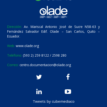
Dirección:
Av. Mariscal Antonio José de Sucre N58-63 y
Fernández Salvador Edif. Olade – San Carlos, Quito –
Ecuador.
Web:
www.olade.org
Teléfono:
(593 2) 259 8122 / 2598 280
Correo:
centro.documentacion@olade.org
Tweets by cubemediaco