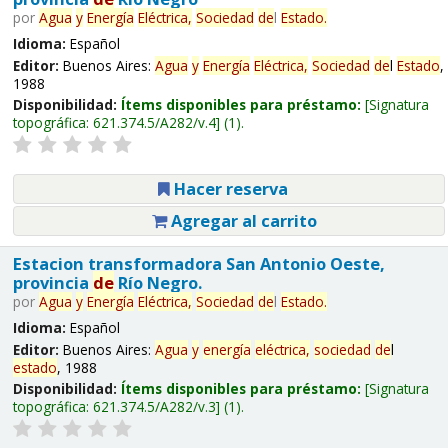
por
Agua
y
Energía
Eléctrica,
Sociedad
de
l
Estado
.
Idioma:
Español
Editor:
Buenos Aires:
Agua
y
Energía
Eléctrica,
Sociedad
de
l
Estado
,
1988
Disponibilidad:
Ítems disponibles para préstamo:
Signatura
topográfica:
621.374.5/A282/v.4
(1).
Hacer reserva
Agregar al carrito
Estacion transformadora San Antonio Oeste,
provincia
de
Río Negro.
por
Agua
y
Energía
Eléctrica,
Sociedad
de
l
Estado
.
Idioma:
Español
Editor:
Buenos Aires:
Agua
y
energía
eléctrica,
sociedad
de
l
estado
, 1988
Disponibilidad:
Ítems disponibles para préstamo:
Signatura
topográfica:
621.374.5/A282/v.3
(1).