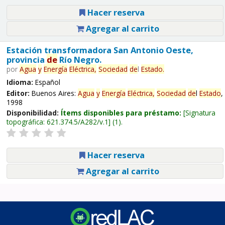
Hacer reserva
Agregar al carrito
Estación transformadora San Antonio Oeste,
provincia
de
Río Negro.
por
Agua
y
Energía
Eléctrica,
Sociedad
de
l
Estado
.
Idioma:
Español
Editor:
Buenos Aires:
Agua
y
Energía
Eléctrica,
Sociedad
de
l
Estado
,
1998
Disponibilidad:
Ítems disponibles para préstamo:
Signatura
topográfica:
621.374.5/A282/v.1
(1).
Hacer reserva
Agregar al carrito