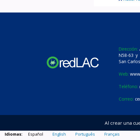
Dirección:
A
N58-63 y 
San Carlos
Web:
www.
Teléfono:
Correo:
ce
Al crear una cu
Idiomas:
Español
English
Português
Français