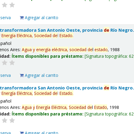
eserva
Agregar al carrito
 transformadora San Antonio Oeste, provincia
de
Río Negro
y
Energía
Eléctrica,
Sociedad
de
l
Estado
.
spañol
enos Aires:
Agua
y
energía
eléctrica,
sociedad
de
l
estado
, 1988
lidad:
Ítems disponibles para préstamo:
Signatura topográfica:
62
eserva
Agregar al carrito
 transformadora San Antonio Oeste, provincia
de
Río Negro
y
Energía
Eléctrica,
Sociedad
de
l
Estado
.
spañol
enos Aires:
Agua
y
Energía
Eléctrica,
Sociedad
de
l
Estado
, 1998
lidad:
Ítems disponibles para préstamo:
Signatura topográfica:
62
eserva
Agregar al carrito