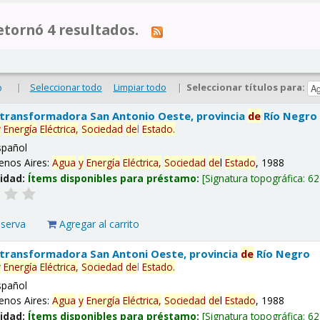
tornó 4 resultados.
|
Seleccionar todo
Limpiar todo
|
Seleccionar títulos para:
o
 transformadora San Antonio Oeste, provincia
de
Río Negro
y
Energía
Eléctrica,
Sociedad
de
l
Estado
.
spañol
enos Aires:
Agua
y
Energía
Eléctrica,
Sociedad
de
l
Estado
, 1988
lidad:
Ítems disponibles para préstamo:
Signatura topográfica:
62
eserva
Agregar al carrito
 transformadora San Antoni Oeste, provincia
de
Río Negro
y
Energía
Eléctrica,
Sociedad
de
l
Estado
.
spañol
enos Aires:
Agua
y
Energía
Eléctrica,
Sociedad
de
l
Estado
, 1988
lidad:
Ítems disponibles para préstamo:
Signatura topográfica:
62