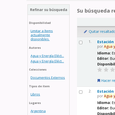
Refinar su búsqueda
Su búsqueda re
Disponibilidad
Limitar a ítems
Quitar resaltad
actualmente
disponibles.
1.
Estación
por
Agua
Autores
Idioma:
E
Agua y Energía Eléct...
Editor:
Bu
Agua y Energía Eléct...
Disponibi
Colecciones
Documentos Externos
Hacer r
Tipos de ítem
2.
Estación
Libros
por
Agua
Idioma:
E
Lugares
Editor:
Bu
Argentina
Disponibi