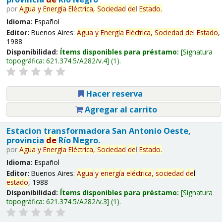
por
Agua
y
Energía
Eléctrica,
Sociedad
de
l
Estado
.
Idioma:
Español
Editor:
Buenos Aires:
Agua
y
Energía
Eléctrica,
Sociedad
de
l
Estado
,
1988
Disponibilidad:
Ítems disponibles para préstamo:
Signatura
topográfica:
621.374.5/A282/v.4
(1).
Hacer reserva
Agregar al carrito
Estacion transformadora San Antonio Oeste,
provincia
de
Río Negro.
por
Agua
y
Energía
Eléctrica,
Sociedad
de
l
Estado
.
Idioma:
Español
Editor:
Buenos Aires:
Agua
y
energía
eléctrica,
sociedad
de
l
estado
, 1988
Disponibilidad:
Ítems disponibles para préstamo:
Signatura
topográfica:
621.374.5/A282/v.3
(1).