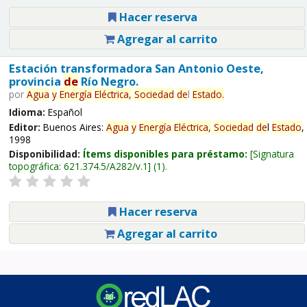
Hacer reserva
Agregar al carrito
Estación transformadora San Antonio Oeste,
provincia
de
Río Negro.
por
Agua
y
Energía
Eléctrica,
Sociedad
de
l
Estado
.
Idioma:
Español
Editor:
Buenos Aires:
Agua
y
Energía
Eléctrica,
Sociedad
de
l
Estado
,
1998
Disponibilidad:
Ítems disponibles para préstamo:
Signatura
topográfica:
621.374.5/A282/v.1
(1).
Hacer reserva
Agregar al carrito