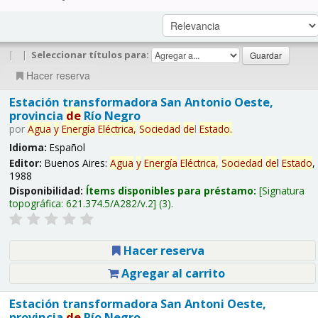
|
|
Seleccionar títulos para:
Hacer reserva
Estación transformadora San Antonio Oeste,
provincia
de
Río Negro
por
Agua
y
Energía
Eléctrica,
Sociedad
de
l
Estado
.
Idioma:
Español
Editor:
Buenos Aires:
Agua
y
Energía
Eléctrica,
Sociedad
de
l
Estado
,
1988
Disponibilidad:
Ítems disponibles para préstamo:
Signatura
topográfica:
621.374.5/A282/v.2
(3).
Hacer reserva
Agregar al carrito
Estación transformadora San Antoni Oeste,
provincia
de
Río Negro