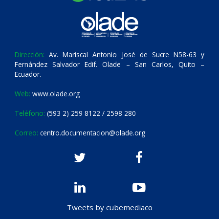
Dirección:
Av. Mariscal Antonio José de Sucre N58-63 y
Fernández Salvador Edif. Olade – San Carlos, Quito –
Ecuador.
Web:
www.olade.org
Teléfono:
(593 2) 259 8122 / 2598 280
Correo:
centro.documentacion@olade.org
Tweets by cubemediaco