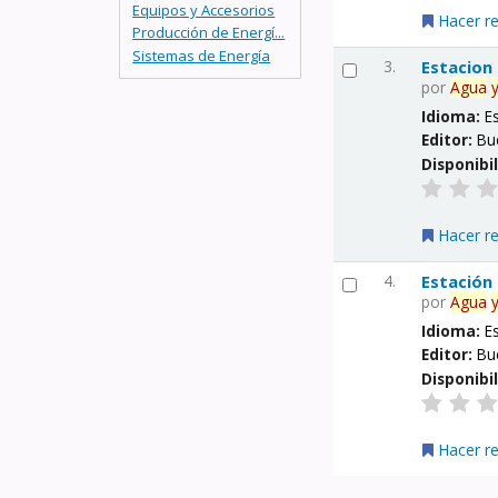
Equipos y Accesorios
Hacer r
Producción de Energí...
Sistemas de Energía
3.
Estacion
por
Agua
Idioma:
E
Editor:
Bu
Disponibi
Hacer r
4.
Estación
por
Agua
Idioma:
E
Editor:
Bu
Disponibi
Hacer r