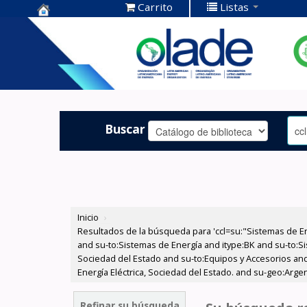
Carrito
Listas
Centro de
Documentación
OLADE -
Buscar
Inicio
›
Resultados de la búsqueda para 'ccl=su:"Sistemas de E
and su-to:Sistemas de Energía and itype:BK and su-to:Si
Sociedad del Estado and su-to:Equipos y Accesorios and
Energía Eléctrica, Sociedad del Estado. and su-geo:Arge
Refinar su búsqueda