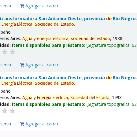
eserva
Agregar al carrito
 transformadora San Antonio Oeste, provincia
de
Río Negro
y
Energía
Eléctrica,
Sociedad
de
l
Estado
.
spañol
enos Aires:
Agua
y
energía
eléctrica,
sociedad
de
l
estado
, 1988
lidad:
Ítems disponibles para préstamo:
Signatura topográfica:
62
eserva
Agregar al carrito
 transformadora San Antonio Oeste, provincia
de
Río Negro
y
Energía
Eléctrica,
Sociedad
de
l
Estado
.
spañol
enos Aires:
Agua
y
Energía
Eléctrica,
Sociedad
de
l
Estado
, 1998
lidad:
Ítems disponibles para préstamo:
Signatura topográfica:
62
eserva
Agregar al carrito