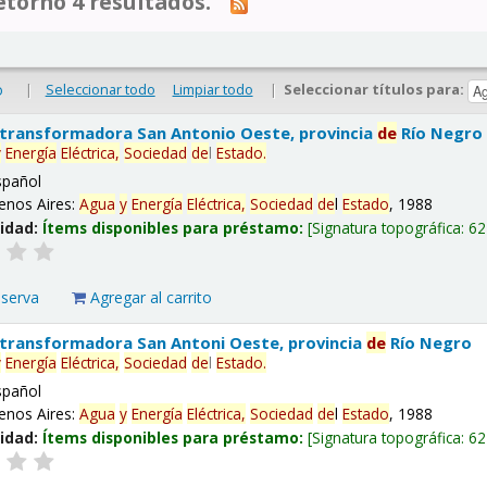
tornó 4 resultados.
|
Seleccionar todo
Limpiar todo
|
Seleccionar títulos para:
o
 transformadora San Antonio Oeste, provincia
de
Río Negro
y
Energía
Eléctrica,
Sociedad
de
l
Estado
.
spañol
enos Aires:
Agua
y
Energía
Eléctrica,
Sociedad
de
l
Estado
, 1988
lidad:
Ítems disponibles para préstamo:
Signatura topográfica:
62
eserva
Agregar al carrito
 transformadora San Antoni Oeste, provincia
de
Río Negro
y
Energía
Eléctrica,
Sociedad
de
l
Estado
.
spañol
enos Aires:
Agua
y
Energía
Eléctrica,
Sociedad
de
l
Estado
, 1988
lidad:
Ítems disponibles para préstamo:
Signatura topográfica:
62