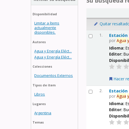
Su búsqueda re
Disponibilidad
Limitar a ítems
Quitar resaltad
actualmente
disponibles.
1.
Estación
por
Agua
Autores
Idioma:
E
Agua y Energía Eléct...
Editor:
Bu
Agua y Energía Eléct...
Disponibi
Colecciones
Documentos Externos
Hacer r
Tipos de ítem
2.
Estación
Libros
por
Agua
Idioma:
E
Lugares
Editor:
Bu
Argentina
Disponibi
Temas