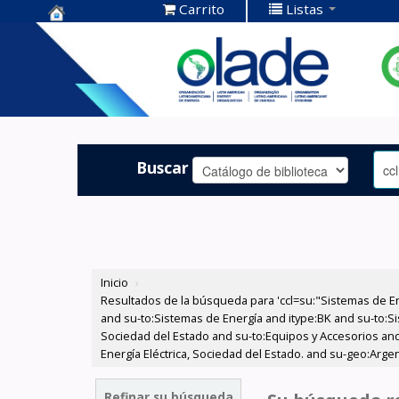
Carrito
Listas
Centro de
Documentación
OLADE -
Buscar
Inicio
›
Resultados de la búsqueda para 'ccl=su:"Sistemas de E
and su-to:Sistemas de Energía and itype:BK and su-to:Si
Sociedad del Estado and su-to:Equipos y Accesorios and
Energía Eléctrica, Sociedad del Estado. and su-geo:Arge
Refinar su búsqueda