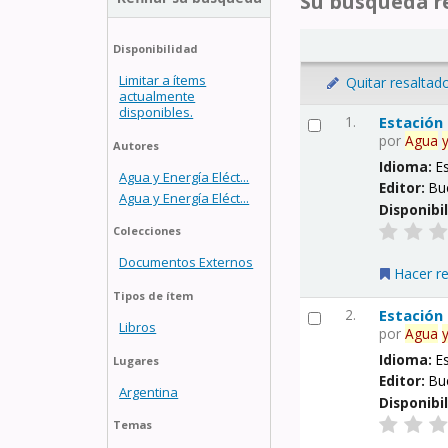
Su búsqueda re
Disponibilidad
Limitar a ítems
Quitar resaltad
actualmente
disponibles.
1.
Estación
por
Agua
Autores
Idioma:
E
Agua y Energía Eléct...
Editor:
Bu
Agua y Energía Eléct...
Disponibi
Colecciones
Documentos Externos
Hacer r
Tipos de ítem
2.
Estación
Libros
por
Agua
Idioma:
E
Lugares
Editor:
Bu
Argentina
Disponibi
Temas