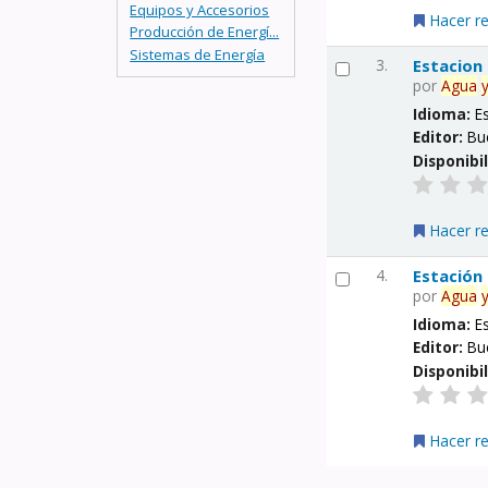
Equipos y Accesorios
Hacer r
Producción de Energí...
Sistemas de Energía
3.
Estacion
por
Agua
Idioma:
E
Editor:
Bu
Disponibi
Hacer r
4.
Estación
por
Agua
Idioma:
E
Editor:
Bu
Disponibi
Hacer r