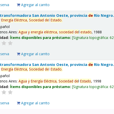
eserva
Agregar al carrito
 transformadora San Antonio Oeste, provincia
de
Río Negro
y
Energía
Eléctrica,
Sociedad
de
l
Estado
.
spañol
enos Aires:
Agua
y
energía
eléctrica,
sociedad
de
l
estado
, 1988
lidad:
Ítems disponibles para préstamo:
Signatura topográfica:
62
eserva
Agregar al carrito
 transformadora San Antonio Oeste, provincia
de
Río Negro
y
Energía
Eléctrica,
Sociedad
de
l
Estado
.
spañol
enos Aires:
Agua
y
Energía
Eléctrica,
Sociedad
de
l
Estado
, 1998
lidad:
Ítems disponibles para préstamo:
Signatura topográfica:
62
eserva
Agregar al carrito