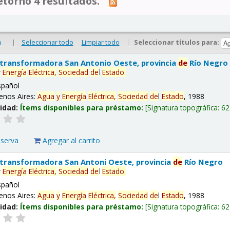
tornó 4 resultados.
|
Seleccionar todo
Limpiar todo
|
Seleccionar títulos para:
o
 transformadora San Antonio Oeste, provincia
de
Río Negro
y
Energía
Eléctrica,
Sociedad
de
l
Estado
.
spañol
enos Aires:
Agua
y
Energía
Eléctrica,
Sociedad
de
l
Estado
, 1988
lidad:
Ítems disponibles para préstamo:
Signatura topográfica:
62
eserva
Agregar al carrito
 transformadora San Antoni Oeste, provincia
de
Río Negro
y
Energía
Eléctrica,
Sociedad
de
l
Estado
.
spañol
enos Aires:
Agua
y
Energía
Eléctrica,
Sociedad
de
l
Estado
, 1988
lidad:
Ítems disponibles para préstamo:
Signatura topográfica:
62