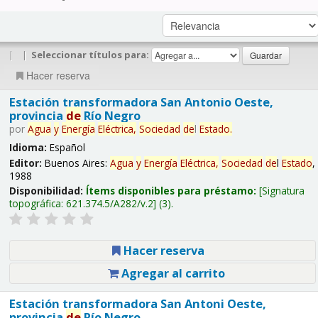
|
|
Seleccionar títulos para:
Hacer reserva
Estación transformadora San Antonio Oeste,
provincia
de
Río Negro
por
Agua
y
Energía
Eléctrica,
Sociedad
de
l
Estado
.
Idioma:
Español
Editor:
Buenos Aires:
Agua
y
Energía
Eléctrica,
Sociedad
de
l
Estado
,
1988
Disponibilidad:
Ítems disponibles para préstamo:
Signatura
topográfica:
621.374.5/A282/v.2
(3).
Hacer reserva
Agregar al carrito
Estación transformadora San Antoni Oeste,
provincia
de
Río Negro