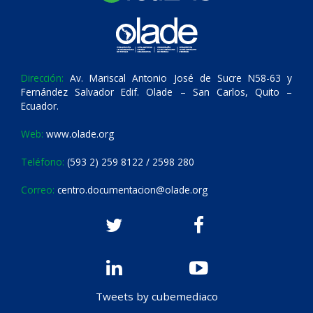
Dirección:
Av. Mariscal Antonio José de Sucre N58-63 y
Fernández Salvador Edif. Olade – San Carlos, Quito –
Ecuador.
Web:
www.olade.org
Teléfono:
(593 2) 259 8122 / 2598 280
Correo:
centro.documentacion@olade.org
Tweets by cubemediaco