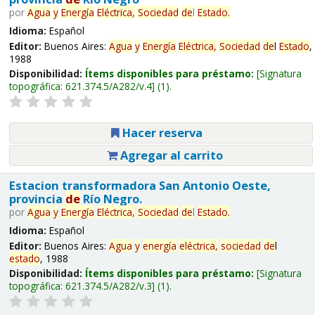
por
Agua
y
Energía
Eléctrica,
Sociedad
de
l
Estado
.
Idioma:
Español
Editor:
Buenos Aires:
Agua
y
Energía
Eléctrica,
Sociedad
de
l
Estado
,
1988
Disponibilidad:
Ítems disponibles para préstamo:
Signatura
topográfica:
621.374.5/A282/v.4
(1).
Hacer reserva
Agregar al carrito
Estacion transformadora San Antonio Oeste,
provincia
de
Río Negro.
por
Agua
y
Energía
Eléctrica,
Sociedad
de
l
Estado
.
Idioma:
Español
Editor:
Buenos Aires:
Agua
y
energía
eléctrica,
sociedad
de
l
estado
, 1988
Disponibilidad:
Ítems disponibles para préstamo:
Signatura
topográfica:
621.374.5/A282/v.3
(1).