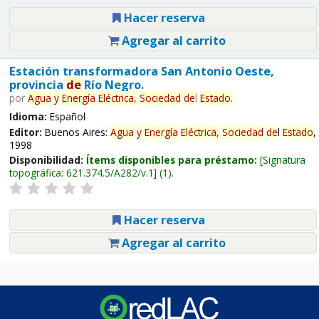
Hacer reserva
Agregar al carrito
Estación transformadora San Antonio Oeste,
provincia
de
Río Negro.
por
Agua
y
Energía
Eléctrica,
Sociedad
de
l
Estado
.
Idioma:
Español
Editor:
Buenos Aires:
Agua
y
Energía
Eléctrica,
Sociedad
de
l
Estado
,
1998
Disponibilidad:
Ítems disponibles para préstamo:
Signatura
topográfica:
621.374.5/A282/v.1
(1).
Hacer reserva
Agregar al carrito