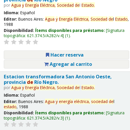
por
Agua
y
Energía
Eléctrica,
Sociedad
de
l
Estado
.
Idioma:
Español
Editor:
Buenos Aires:
Agua
y
Energía
Eléctrica,
Sociedad
de
l
Estado
,
1988
Disponibilidad:
Ítems disponibles para préstamo:
Signatura
topográfica:
621.374.5/A282/v.4
(1).
Hacer reserva
Agregar al carrito
Estacion transformadora San Antonio Oeste,
provincia
de
Río Negro.
por
Agua
y
Energía
Eléctrica,
Sociedad
de
l
Estado
.
Idioma:
Español
Editor:
Buenos Aires:
Agua
y
energía
eléctrica,
sociedad
de
l
estado
, 1988
Disponibilidad:
Ítems disponibles para préstamo:
Signatura
topográfica:
621.374.5/A282/v.3
(1).