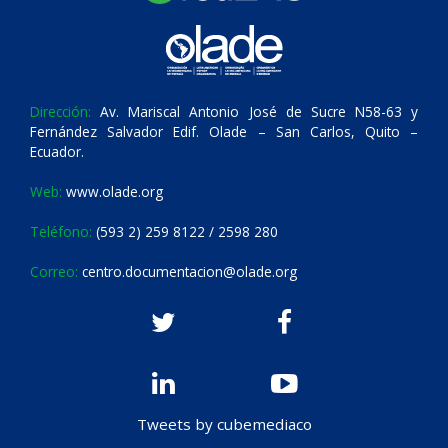
Dirección:
Av. Mariscal Antonio José de Sucre N58-63 y
Fernández Salvador Edif. Olade – San Carlos, Quito –
Ecuador.
Web:
www.olade.org
Teléfono:
(593 2) 259 8122 / 2598 280
Correo:
centro.documentacion@olade.org
Tweets by cubemediaco