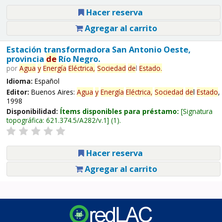
Hacer reserva
Agregar al carrito
Estación transformadora San Antonio Oeste,
provincia
de
Río Negro.
por
Agua
y
Energía
Eléctrica,
Sociedad
de
l
Estado
.
Idioma:
Español
Editor:
Buenos Aires:
Agua
y
Energía
Eléctrica,
Sociedad
de
l
Estado
,
1998
Disponibilidad:
Ítems disponibles para préstamo:
Signatura
topográfica:
621.374.5/A282/v.1
(1).
Hacer reserva
Agregar al carrito