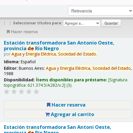
|
|
Seleccionar títulos para:
Hacer reserva
Estación transformadora San Antonio Oeste,
provincia
de
Río Negro
por
Agua
y
Energía
Eléctrica,
Sociedad
de
l
Estado
.
Idioma:
Español
Editor:
Buenos Aires:
Agua
y
Energía
Eléctrica,
Sociedad
de
l
Estado
,
1988
Disponibilidad:
Ítems disponibles para préstamo:
Signatura
topográfica:
621.374.5/A282/v.2
(3).
Hacer reserva
Agregar al carrito
Estación transformadora San Antoni Oeste,
provincia
de
Río Negro