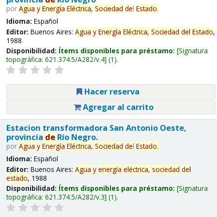
por
Agua
y
Energía
Eléctrica,
Sociedad
de
l
Estado
.
Idioma:
Español
Editor:
Buenos Aires:
Agua
y
Energía
Eléctrica,
Sociedad
de
l
Estado
,
1988
Disponibilidad:
Ítems disponibles para préstamo:
Signatura
topográfica:
621.374.5/A282/v.4
(1).
Hacer reserva
Agregar al carrito
Estacion transformadora San Antonio Oeste,
provincia
de
Río Negro.
por
Agua
y
Energía
Eléctrica,
Sociedad
de
l
Estado
.
Idioma:
Español
Editor:
Buenos Aires:
Agua
y
energía
eléctrica,
sociedad
de
l
estado
, 1988
Disponibilidad:
Ítems disponibles para préstamo:
Signatura
topográfica:
621.374.5/A282/v.3
(1).