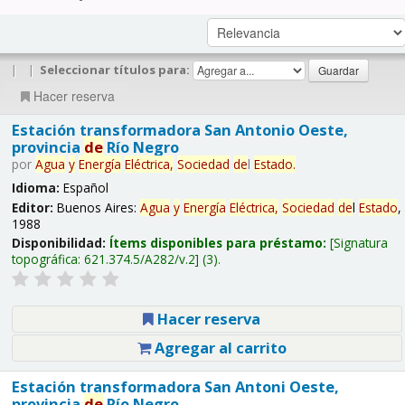
|
|
Seleccionar títulos para:
Hacer reserva
Estación transformadora San Antonio Oeste,
provincia
de
Río Negro
por
Agua
y
Energía
Eléctrica,
Sociedad
de
l
Estado
.
Idioma:
Español
Editor:
Buenos Aires:
Agua
y
Energía
Eléctrica,
Sociedad
de
l
Estado
,
1988
Disponibilidad:
Ítems disponibles para préstamo:
Signatura
topográfica:
621.374.5/A282/v.2
(3).
Hacer reserva
Agregar al carrito
Estación transformadora San Antoni Oeste,
provincia
de
Río Negro