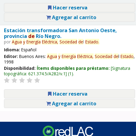
Hacer reserva
Agregar al carrito
Estación transformadora San Antonio Oeste,
provincia
de
Río Negro.
por
Agua
y
Energía
Eléctrica,
Sociedad
de
l
Estado
.
Idioma:
Español
Editor:
Buenos Aires:
Agua
y
Energía
Eléctrica,
Sociedad
de
l
Estado
,
1998
Disponibilidad:
Ítems disponibles para préstamo:
Signatura
topográfica:
621.374.5/A282/v.1
(1).
Hacer reserva
Agregar al carrito