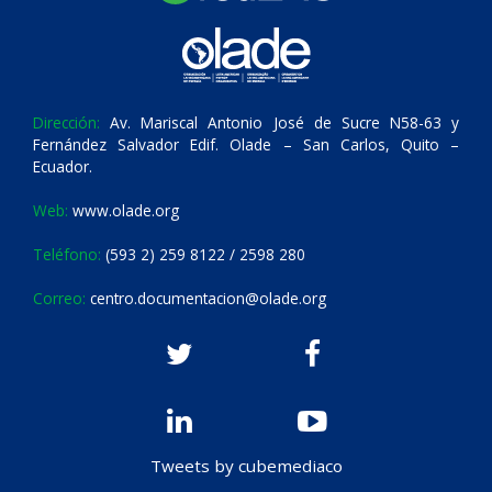
Dirección:
Av. Mariscal Antonio José de Sucre N58-63 y
Fernández Salvador Edif. Olade – San Carlos, Quito –
Ecuador.
Web:
www.olade.org
Teléfono:
(593 2) 259 8122 / 2598 280
Correo:
centro.documentacion@olade.org
Tweets by cubemediaco