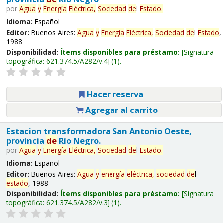
por
Agua
y
Energía
Eléctrica,
Sociedad
de
l
Estado
.
Idioma:
Español
Editor:
Buenos Aires:
Agua
y
Energía
Eléctrica,
Sociedad
de
l
Estado
,
1988
Disponibilidad:
Ítems disponibles para préstamo:
Signatura
topográfica:
621.374.5/A282/v.4
(1).
Hacer reserva
Agregar al carrito
Estacion transformadora San Antonio Oeste,
provincia
de
Río Negro.
por
Agua
y
Energía
Eléctrica,
Sociedad
de
l
Estado
.
Idioma:
Español
Editor:
Buenos Aires:
Agua
y
energía
eléctrica,
sociedad
de
l
estado
, 1988
Disponibilidad:
Ítems disponibles para préstamo:
Signatura
topográfica:
621.374.5/A282/v.3
(1).