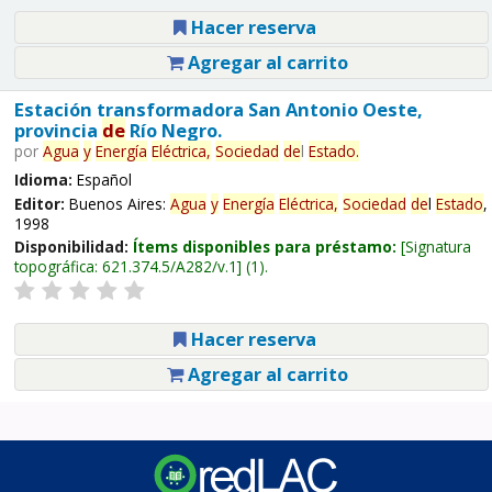
Hacer reserva
Agregar al carrito
Estación transformadora San Antonio Oeste,
provincia
de
Río Negro.
por
Agua
y
Energía
Eléctrica,
Sociedad
de
l
Estado
.
Idioma:
Español
Editor:
Buenos Aires:
Agua
y
Energía
Eléctrica,
Sociedad
de
l
Estado
,
1998
Disponibilidad:
Ítems disponibles para préstamo:
Signatura
topográfica:
621.374.5/A282/v.1
(1).
Hacer reserva
Agregar al carrito