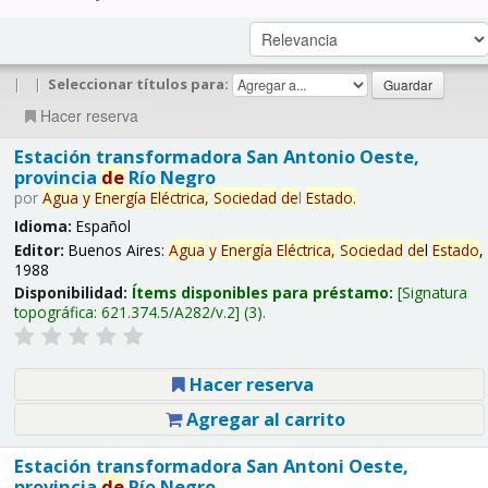
|
|
Seleccionar títulos para:
Hacer reserva
Estación transformadora San Antonio Oeste,
provincia
de
Río Negro
por
Agua
y
Energía
Eléctrica,
Sociedad
de
l
Estado
.
Idioma:
Español
Editor:
Buenos Aires:
Agua
y
Energía
Eléctrica,
Sociedad
de
l
Estado
,
1988
Disponibilidad:
Ítems disponibles para préstamo:
Signatura
topográfica:
621.374.5/A282/v.2
(3).
Hacer reserva
Agregar al carrito
Estación transformadora San Antoni Oeste,
provincia
de
Río Negro