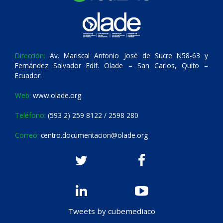
Dirección:
Av. Mariscal Antonio José de Sucre N58-63 y
Fernández Salvador Edif. Olade – San Carlos, Quito –
Ecuador.
Web:
www.olade.org
Teléfono:
(593 2) 259 8122 / 2598 280
Correo:
centro.documentacion@olade.org
Tweets by cubemediaco