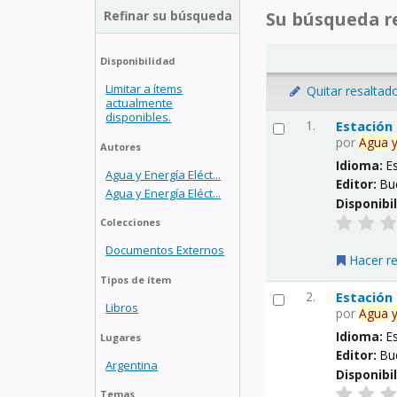
Refinar su búsqueda
Su búsqueda re
Disponibilidad
Limitar a ítems
Quitar resaltad
actualmente
disponibles.
1.
Estación
por
Agua
Autores
Idioma:
E
Agua y Energía Eléct...
Editor:
Bu
Agua y Energía Eléct...
Disponibi
Colecciones
Documentos Externos
Hacer r
Tipos de ítem
2.
Estación
Libros
por
Agua
Idioma:
E
Lugares
Editor:
Bu
Argentina
Disponibi
Temas