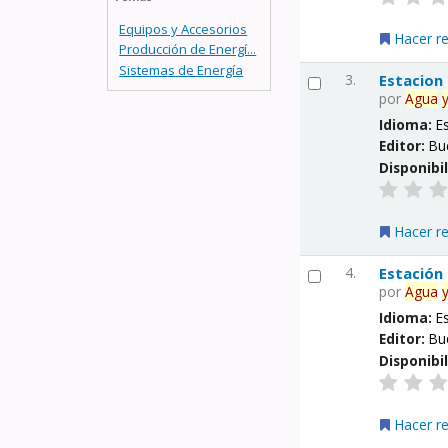
Equipos y Accesorios
Hacer r
Producción de Energí...
Sistemas de Energía
3.
Estacion
por
Agua
Idioma:
E
Editor:
Bu
Disponibi
Hacer r
4.
Estación
por
Agua
Idioma:
E
Editor:
Bu
Disponibi
Hacer r