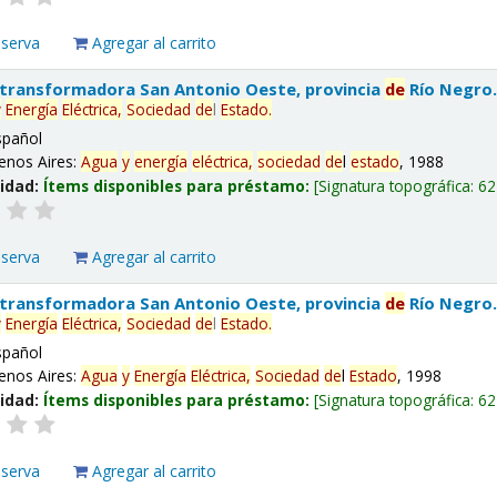
eserva
Agregar al carrito
 transformadora San Antonio Oeste, provincia
de
Río Negro
y
Energía
Eléctrica,
Sociedad
de
l
Estado
.
spañol
enos Aires:
Agua
y
energía
eléctrica,
sociedad
de
l
estado
, 1988
lidad:
Ítems disponibles para préstamo:
Signatura topográfica:
62
eserva
Agregar al carrito
 transformadora San Antonio Oeste, provincia
de
Río Negro
y
Energía
Eléctrica,
Sociedad
de
l
Estado
.
spañol
enos Aires:
Agua
y
Energía
Eléctrica,
Sociedad
de
l
Estado
, 1998
lidad:
Ítems disponibles para préstamo:
Signatura topográfica:
62
eserva
Agregar al carrito