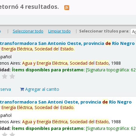
tornó 4 resultados.
|
Seleccionar todo
Limpiar todo
|
Seleccionar títulos para:
o
 transformadora San Antonio Oeste, provincia
de
Río Negro
y
Energía
Eléctrica,
Sociedad
de
l
Estado
.
spañol
enos Aires:
Agua
y
Energía
Eléctrica,
Sociedad
de
l
Estado
, 1988
lidad:
Ítems disponibles para préstamo:
Signatura topográfica:
62
eserva
Agregar al carrito
 transformadora San Antoni Oeste, provincia
de
Río Negro
y
Energía
Eléctrica,
Sociedad
de
l
Estado
.
spañol
enos Aires:
Agua
y
Energía
Eléctrica,
Sociedad
de
l
Estado
, 1988
lidad:
Ítems disponibles para préstamo:
Signatura topográfica:
62