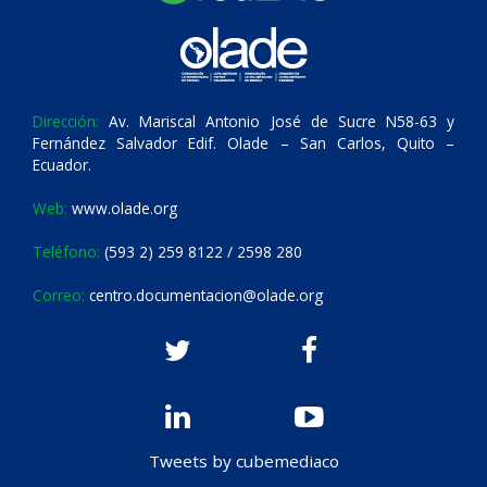
Dirección:
Av. Mariscal Antonio José de Sucre N58-63 y
Fernández Salvador Edif. Olade – San Carlos, Quito –
Ecuador.
Web:
www.olade.org
Teléfono:
(593 2) 259 8122 / 2598 280
Correo:
centro.documentacion@olade.org
Tweets by cubemediaco