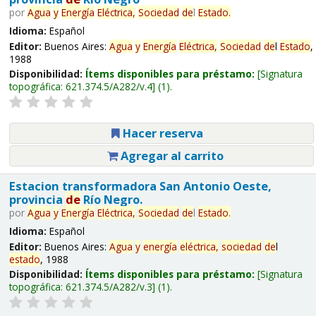
por
Agua
y
Energía
Eléctrica,
Sociedad
de
l
Estado
.
Idioma:
Español
Editor:
Buenos Aires:
Agua
y
Energía
Eléctrica,
Sociedad
de
l
Estado
,
1988
Disponibilidad:
Ítems disponibles para préstamo:
Signatura
topográfica:
621.374.5/A282/v.4
(1).
Hacer reserva
Agregar al carrito
Estacion transformadora San Antonio Oeste,
provincia
de
Río Negro.
por
Agua
y
Energía
Eléctrica,
Sociedad
de
l
Estado
.
Idioma:
Español
Editor:
Buenos Aires:
Agua
y
energía
eléctrica,
sociedad
de
l
estado
, 1988
Disponibilidad:
Ítems disponibles para préstamo:
Signatura
topográfica:
621.374.5/A282/v.3
(1).