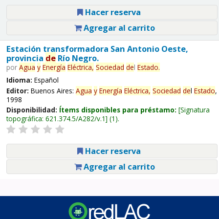
Hacer reserva
Agregar al carrito
Estación transformadora San Antonio Oeste,
provincia
de
Río Negro.
por
Agua
y
Energía
Eléctrica,
Sociedad
de
l
Estado
.
Idioma:
Español
Editor:
Buenos Aires:
Agua
y
Energía
Eléctrica,
Sociedad
de
l
Estado
,
1998
Disponibilidad:
Ítems disponibles para préstamo:
Signatura
topográfica:
621.374.5/A282/v.1
(1).
Hacer reserva
Agregar al carrito