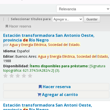
|
|
Seleccionar títulos para:
Hacer reserva
Estación transformadora San Antonio Oeste,
provincia
de
Río Negro
por
Agua
y
Energía
Eléctrica,
Sociedad
de
l
Estado
.
Idioma:
Español
Editor:
Buenos Aires:
Agua
y
Energía
Eléctrica,
Sociedad
de
l
Estado
,
1988
Disponibilidad:
Ítems disponibles para préstamo:
Signatura
topográfica:
621.374.5/A282/v.2
(3).
Hacer reserva
Agregar al carrito
Estación transformadora San Antoni Oeste,
provincia
de
Río Negro